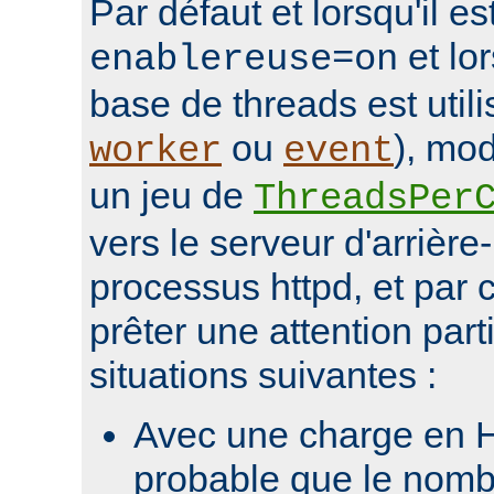
Par défaut et lorsqu'il e
et lo
enablereuse=on
base de threads est uti
ou
), mo
worker
event
un jeu de
ThreadsPer
vers le serveur d'arrièr
processus httpd, et par c
prêter une attention part
situations suivantes :
Avec une charge en HT
probable que le nomb