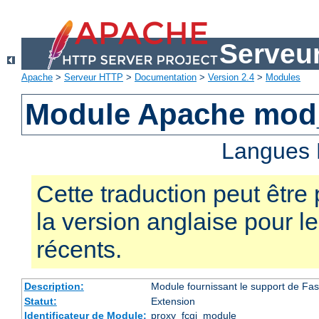
Serveu
Apache
>
Serveur HTTP
>
Documentation
>
Version 2.4
>
Modules
Module Apache mod
Langues 
Cette traduction peut être 
la version anglaise pour 
récents.
Description:
Module fournissant le support de Fa
Statut:
Extension
Identificateur de Module:
proxy_fcgi_module