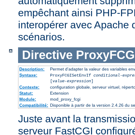
automatiquement supprimé
empêchant ainsi PHP-FPM
interopérer avec Apache 
scénarios.
Directive
ProxyFCGI
Description:
Permet d'adapter la valeur des variables e
Syntaxe:
ProxyFCGISetEnvIf
conditional-expre
[
value-expression
]
Contexte:
configuration globale, serveur virtuel, répert
Statut:
Extension
Module:
mod_proxy_fcgi
Compatibilité:
Disponible à partir de la version 2.4.26 du
Juste avant la transmissi
serveur FastCGI configuré