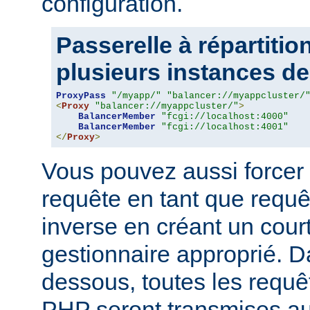
configuration.
Passerelle à répartitio
plusieurs instances de 
ProxyPass
"/myapp/"
"balancer://myappcluster/
<
Proxy
"balancer://myappcluster/"
>
BalancerMember
"fcgi://localhost:4000"
BalancerMember
"fcgi://localhost:4001"
</
Proxy
>
Vous pouvez aussi forcer 
requête en tant que requ
inverse en créant un court
gestionnaire approprié. D
dessous, toutes les requê
PHP seront transmises a