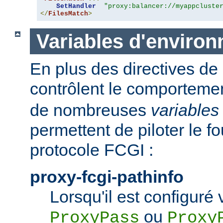
SetHandler
"proxy:balancer://myappcluste
</
FilesMatch
>
Variables d'enviro
En plus des directives de 
contrôlent le comporteme
de nombreuses
variables
permettent de piloter le f
protocole FCGI :
proxy-fcgi-pathinfo
Lorsqu'il est configuré 
ou
ProxyPass
Proxy