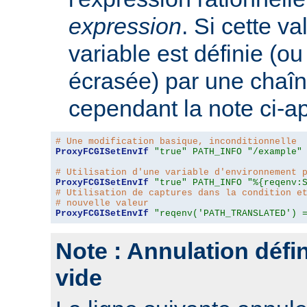
expression
. Si cette va
variable est définie (ou
écrasée) par une chaîn
cependant la note ci-a
# Une modification basique, inconditionnelle
ProxyFCGISetEnvIf
"true"
PATH_INFO
"/example"
# Utilisation d'une variable d'environnement 
ProxyFCGISetEnvIf
"true"
PATH_INFO
"%{reqenv:
# Utilisation de captures dans la condition e
# nouvelle valeur
ProxyFCGISetEnvIf
"reqenv('PATH_TRANSLATED') 
Note : Annulation défin
vide