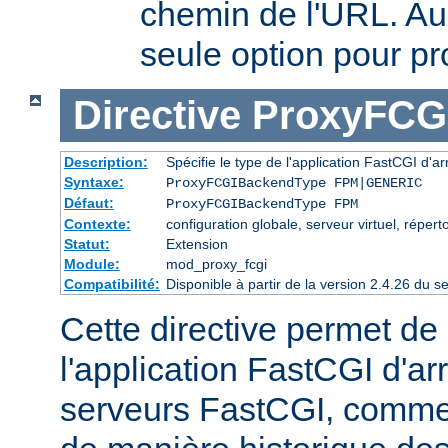
chemin de l'URL. Aup
seule option pour pr
Directive
ProxyFCG
Description:
Spécifie le type de l'application FastCGI d'ar
Syntaxe:
ProxyFCGIBackendType FPM|GENERIC
Défaut:
ProxyFCGIBackendType FPM
Contexte:
configuration globale, serveur virtuel, répert
Statut:
Extension
Module:
mod_proxy_fcgi
Compatibilité:
Disponible à partir de la version 2.4.26 du
Cette directive permet de 
l'application FastCGI d'ar
serveurs FastCGI, comme