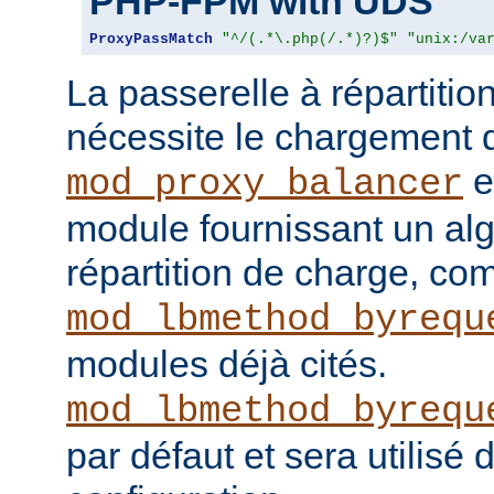
PHP-FPM with UDS
ProxyPassMatch
"^/(.*\.php(/.*)?)$"
"unix:/va
La passerelle à répartitio
nécessite le chargement
e
mod_proxy_balancer
module fournissant un al
répartition de charge, c
mod_lbmethod_byrequ
modules déjà cités.
mod_lbmethod_byrequ
par défaut et sera utilisé