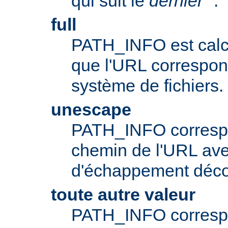
qui suit le
dernier
"."
full
PATH_INFO est calc
que l'URL correspo
système de fichiers.
unescape
PATH_INFO correspo
chemin de l'URL av
d'échappement déc
toute autre valeur
PATH_INFO correspo