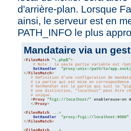
d'arrière-plan. Lorsque F
ainsi, le serveur est en m
PATH_INFO le plus appro
Mandataire via un gest
<
FilesMatch
"\.php$"
>
# Note : la seule partie variable est /pa
SetHandler
"proxy:unix:/path/to/app.sock
</
FilesMatch
>
# Définition d'une configuration de mandat
# La partie qui est mise en correspondance
# SetHandler est la partie qui suit le "pi
# une distinction, "localhost" peut être c
# unique.
<
Proxy
"fcgi://localhost/"
 enablereuse
=
on 
</
Proxy
>
<
FilesMatch
...>
SetHandler
"proxy:fcgi://localhost:9000"
</
FilesMatch
>
<
FilesMatch
...>