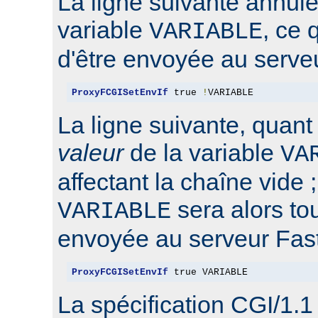
La ligne suivante annule 
variable
, ce 
VARIABLE
d'être envoyée au serve
ProxyFCGISetEnvIf
 true 
!
VARIABLE
La ligne suivante, quant 
valeur
de la variable
VA
affectant la chaîne vide ;
sera alors t
VARIABLE
envoyée au serveur Fas
ProxyFCGISetEnvIf
 true VARIABLE
La spécification CGI/1.