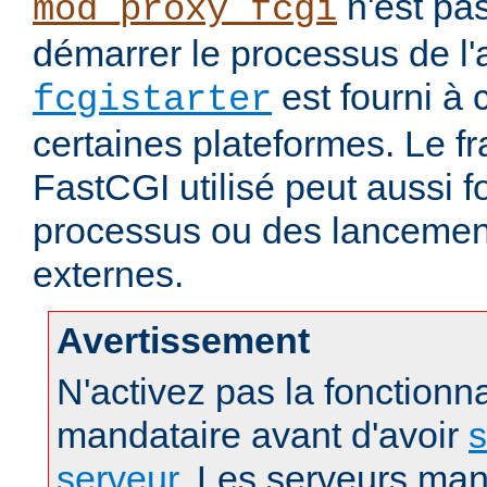
n'est pa
mod_proxy_fcgi
démarrer le processus de l'a
est fourni à c
fcgistarter
certaines plateformes. Le f
FastCGI utilisé peut aussi f
processus ou des lanceme
externes.
Avertissement
N'activez pas la fonctionna
mandataire avant d'avoir
s
serveur
. Les serveurs man