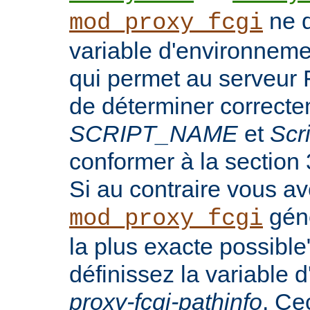
ne d
mod_proxy_fcgi
variable d'environnem
qui permet au serveur 
de déterminer correct
SCRIPT_NAME
et
Scr
conformer à la section
Si au contraire vous a
génè
mod_proxy_fcgi
la plus exacte possibl
définissez la variable
proxy-fcgi-pathinfo
. Ce