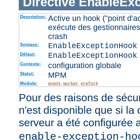
Directive
EnableEx
Active un hook ("point d'a
Description:
exécute des gestionnaires
crash
EnableExceptionHook
Syntaxe:
EnableExceptionHook
Défaut:
configuration globale
Contexte:
MPM
Statut:
Module:
,
,
event
worker
prefork
Pour des raisons de sécuri
n'est disponible que si la
serveur a été configurée 
enable-exception-ho