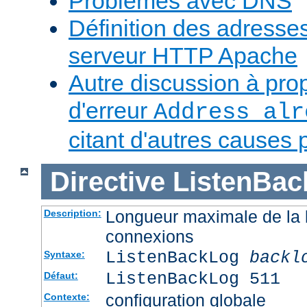
Problèmes avec DNS
Définition des adresses 
serveur HTTP Apache
Autre discussion à pr
d'erreur
Address alr
citant d'autres causes 
Directive
ListenBac
Longueur maximale de la l
Description:
connexions
ListenBackLog
backl
Syntaxe:
ListenBackLog 511
Défaut:
configuration globale
Contexte: