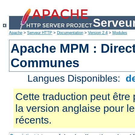
Serveu
Apache
>
Serveur HTTP
>
Documentation
>
Version 2.4
>
Modules
Apache MPM : Direct
Communes
Langues Disponibles:
d
Cette traduction peut être 
la version anglaise pour 
récents.