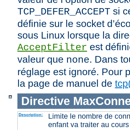
si c
TCP_DEFER_ACCEPT
définie sur le socket d’éc
sous Linux lorsque la dire
est défini
AcceptFilter
valeur que
. Dans to
none
réglage est ignoré. Pour p
la page de manuel de
tcp
Directive
MaxConnec
Limite le nombre de con
Description:
enfant va traiter au cou