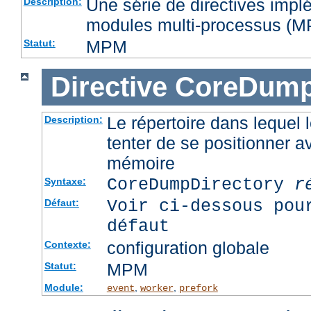
Une série de directives impl
Description:
modules multi-processus (
MPM
Statut:
Directive
CoreDump
Le répertoire dans lequel
Description:
tenter de se positionner a
mémoire
CoreDumpDirectory
r
Syntaxe:
Voir ci-dessous pou
Défaut:
défaut
configuration globale
Contexte:
MPM
Statut:
Module:
,
,
event
worker
prefork