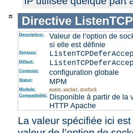
IP utilisée quelque part a
Directive
ListenTCP
Valeur de l’option de
Description:
si elle est définie
ListenTCPDeferAcc
Syntaxe:
ListenTCPDeferAcce
Défaut:
configuration globale
Contexte:
MPM
Statut:
Module:
,
,
event
worker
prefork
Disponible à partir de la
Compatibilité:
HTTP Apache
La valeur spécifiée ici es
valeur de l’option de sock