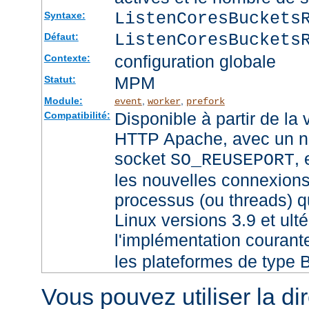
ListenCoresBuckets
Syntaxe:
ListenCoresBuckets
Défaut:
configuration globale
Contexte:
MPM
Statut:
Module:
,
,
event
worker
prefork
Disponible à partir de la
Compatibilité:
HTTP Apache, avec un no
socket
,
SO_REUSEPORT
les nouvelles connexions
processus (ou threads) qu
Linux versions 3.9 et ult
l'implémentation couran
les plateformes de type 
Vous pouvez utiliser la di