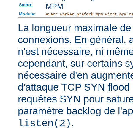
MPM
Statut:
Module:
,
,
,
,
event
worker
prefork
mpm_winnt
mpm_n
La longueur maximale de l
connexions. En général, 
n'est nécessaire, ni même
cependant, sur certains sy
nécessaire d'en augmente
d'attaque TCP SYN flood
requêtes SYN pour saturer 
paramètre backlog de l'a
.
listen(2)