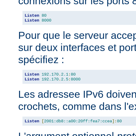
connexions sur les ports 8
Listen
80
Listen
8000
Pour que le serveur acce
sur deux interfaces et port
spécifiez :
Listen
192.170
.
2.1
:
80
Listen
192.170
.
2.5
:
8000
Les adressee IPv6 doiven
crochets, comme dans l'e
Listen
[
2001:db8::a00:20ff:fea7:ccea
]:
80
L'argument optionnel
prot