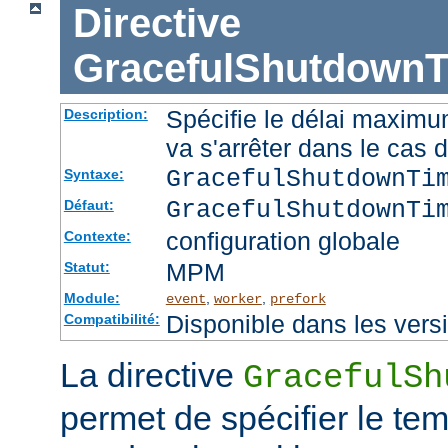
Directive
GracefulShutdownT
Spécifie le délai maximu
Description:
va s'arrêter dans le cas 
GracefulShutdownTi
Syntaxe:
GracefulShutdownTi
Défaut:
configuration globale
Contexte:
MPM
Statut:
Module:
,
,
event
worker
prefork
Disponible dans les vers
Compatibilité:
La directive
GracefulSh
permet de spécifier le te