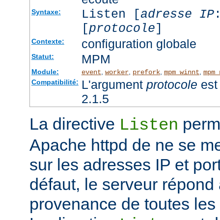
Listen [
adresse IP
Syntaxe:
[
protocole
]
configuration globale
Contexte:
MPM
Statut:
Module:
,
,
,
,
event
worker
prefork
mpm_winnt
mpm_
L'argument
protocole
est 
Compatibilité:
2.1.5
La directive
perme
Listen
Apache httpd de ne se met
sur les adresses IP et port
défaut, le serveur répond
provenance de toutes les 