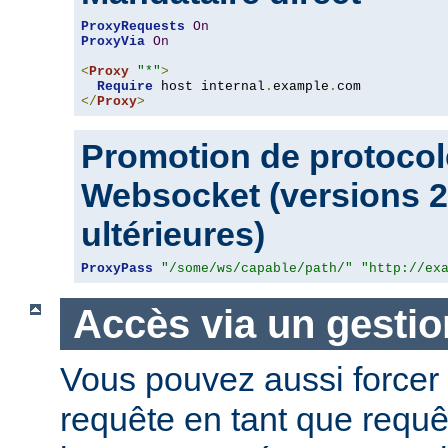
ProxyRequests
On
ProxyVia
On
<
Proxy
"*"
>
Require
 host internal
.
example
.
</
Proxy
>
Promotion de protocol
Websocket (versions 2.
ultérieures)
ProxyPass
"/some/ws/capable/path/"
"http://ex
Accès via un gestio
Vous pouvez aussi forcer 
requête en tant que requ