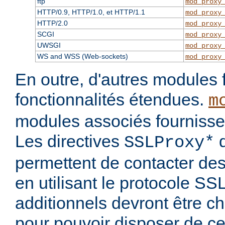
ftp
mod_proxy
HTTP/0.9, HTTP/1.0, et HTTP/1.1
mod_proxy
HTTP/2.0
mod_proxy
SCGI
mod_proxy
UWSGI
mod_proxy
WS and WSS (Web-sockets)
mod_proxy
En outre, d'autres modules 
fonctionnalités étendues.
m
modules associés fournisse
Les directives
d
SSLProxy*
permettent de contacter des
en utilisant le protocole S
additionnels devront être c
pour pouvoir disposer de ce