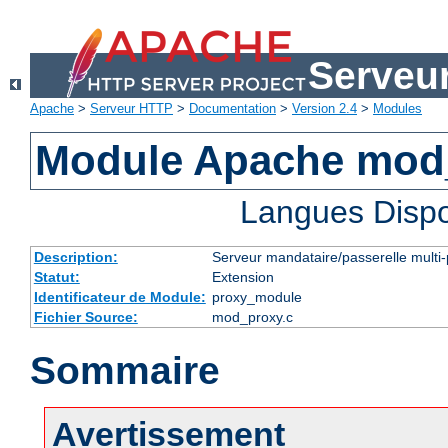
Serveu
Apache
>
Serveur HTTP
>
Documentation
>
Version 2.4
>
Modules
Module Apache mod
Langues Dispo
Description:
Serveur mandataire/passerelle multi-
Statut:
Extension
Identificateur de Module:
proxy_module
Fichier Source:
mod_proxy.c
Sommaire
Avertissement