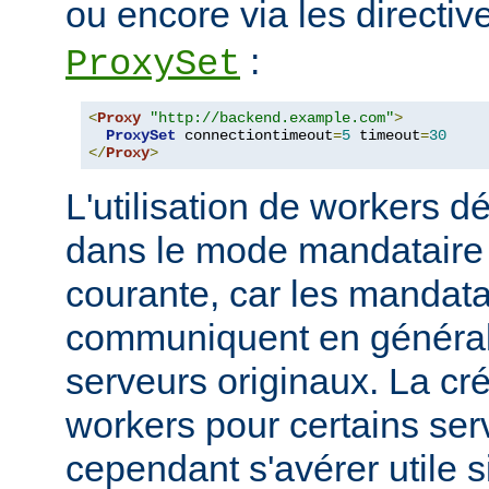
ou encore via les directi
:
ProxySet
<
Proxy
"http://backend.example.com"
>
ProxySet
 connectiontimeout
=
5
 timeout
=
30
</
Proxy
>
L'utilisation de workers dé
dans le mode mandataire d
courante, car les mandata
communiquent en généra
serveurs originaux. La cré
workers pour certains ser
cependant s'avérer utile s