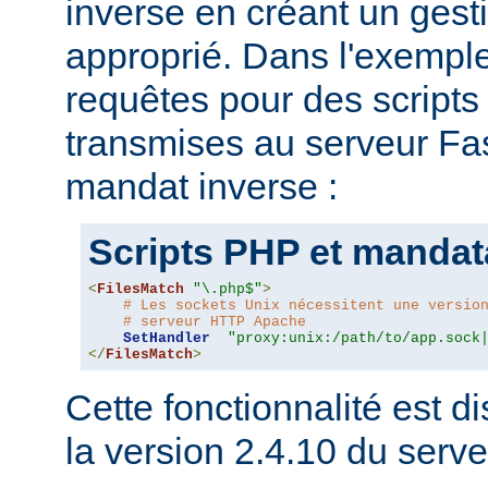
inverse en créant un gesti
approprié. Dans l'exemple
requêtes pour des script
transmises au serveur Fas
mandat inverse :
Scripts PHP et mandat
<
FilesMatch
"\.php$"
>
# Les sockets Unix nécessitent une versio
# serveur HTTP Apache
SetHandler
"proxy:unix:/path/to/app.sock
</
FilesMatch
>
Cette fonctionnalité est di
la version 2.4.10 du ser