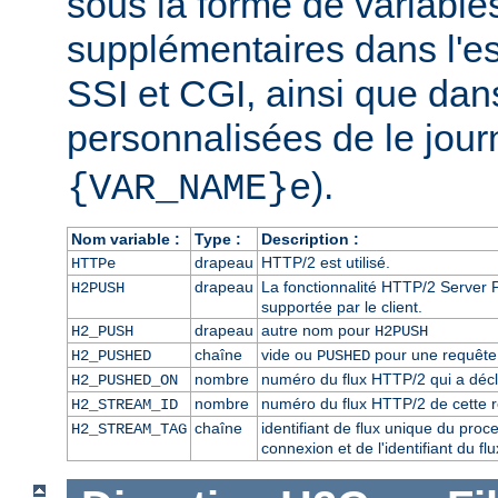
sous la forme de variabl
supplémentaires dans l'
SSI et CGI, ainsi que dan
personnalisées de le journ
).
{VAR_NAME}e
Nom variable :
Type :
Description :
drapeau
HTTP/2 est utilisé.
HTTPe
drapeau
La fonctionnalité HTTP/2 Server P
H2PUSH
supportée par le client.
drapeau
autre nom pour
H2_PUSH
H2PUSH
chaîne
vide ou
pour une requête 
H2_PUSHED
PUSHED
nombre
numéro du flux HTTP/2 qui a décl
H2_PUSHED_ON
nombre
numéro du flux HTTP/2 de cette 
H2_STREAM_ID
chaîne
identifiant de flux unique du pro
H2_STREAM_TAG
connexion et de l'identifiant du f