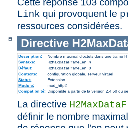
Cette réponse 103 compor
qui provoquent le
Link
p
ressources considérées.
Directive
H2MaxDat
Description:
Nombre maximal d'octets dans une trame 
Syntaxe:
H2MaxDataFrameLen
n
Défaut:
H2MaxDataFrameLen 0
Contexte:
configuration globale, serveur virtuel
Statut:
Extension
Module:
mod_http2
Compatibilité:
Disponible à partir de la version 2.4.58 du
La directive
H2MaxDataF
définir le nombre maximal
de réponse que l'on peut