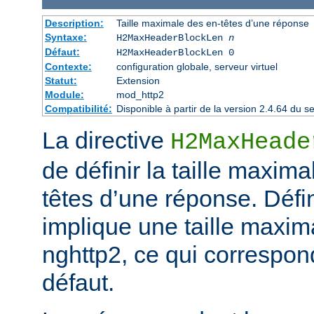
Description:
Taille maximale des en-têtes d’une réponse
Syntaxe:
H2MaxHeaderBlockLen
n
Défaut:
H2MaxHeaderBlockLen 0
Contexte:
configuration globale, serveur virtuel
Statut:
Extension
Module:
mod_http2
Compatibilité:
Disponible à partir de la version 2.4.64 du
La directive
H2MaxHeade
de définir la taille maxim
têtes d’une réponse. Défini
implique une taille maxim
nghttp2, ce qui correspond
défaut.