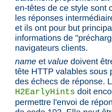
en-têtes de ce style sont
les réponses intermédiair
et ils ont pour but princip
informations de "préchar
navigateurs clients.
name
et
value
doivent êtr
tête HTTP valables sous 
des échecs de réponse. La
doit enco
H2EarlyHints
permettre l'envoi de répo
de code 103. Elle peut êt