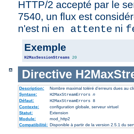
HTTP/2 accepté par le se
7540, un flux est considér
n'est ni
ni
en attente
f
Exemple
H2MaxSessionStreams
20
Directive
H2MaxStr
Description:
Nombre maximal toléré d’erreurs dues au cli
Syntaxe:
H2MaxStreamErrors
n
Défaut:
H2MaxStreamErrors 8
Contexte:
configuration globale, serveur virtuel
Statut:
Extension
Module:
mod_http2
Compatibilité:
Disponible à partir de la version 2.5.1 du s