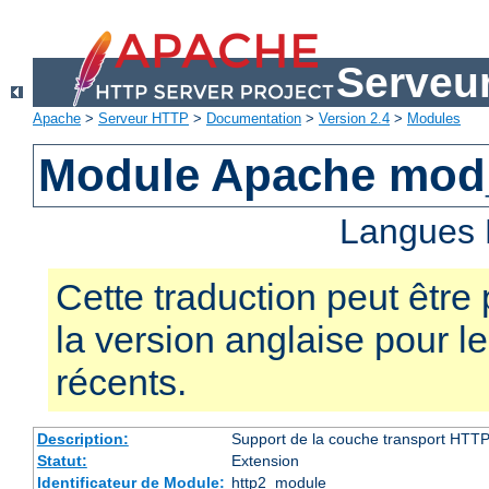
Serveu
Apache
>
Serveur HTTP
>
Documentation
>
Version 2.4
>
Modules
Module Apache mod
Langues 
Cette traduction peut être 
la version anglaise pour 
récents.
Description:
Support de la couche transport HTTP
Statut:
Extension
Identificateur de Module:
http2_module