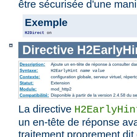
être sécurisée d'une mani
Exemple
H2Direct
 on
Directive
H2EarlyHi
Description:
Ajoute un en-tête de réponse à consulter dan
Syntaxe:
H2EarlyHint
name
value
Contexte:
configuration globale, serveur virtuel, répert
Statut:
Extension
Module:
mod_http2
Compatibilité:
Disponible à partir de la version 2.4.58 du
La directive
H2EarlyHin
un en-tête de réponse av
traitement proprement dit