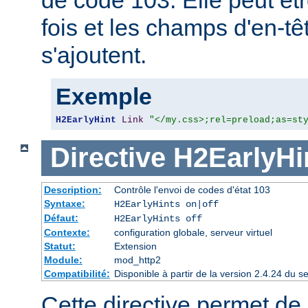
fois et les champs d'en-
s'ajoutent.
Exemple
H2EarlyHint
Link
"</my.css>;rel=preload;as=st
Directive
H2EarlyHi
Description:
Contrôle l'envoi de codes d'état 103
Syntaxe:
H2EarlyHints on|off
Défaut:
H2EarlyHints off
Contexte:
configuration globale, serveur virtuel
Statut:
Extension
Module:
mod_http2
Compatibilité:
Disponible à partir de la version 2.4.24 du
Cette directive permet de d