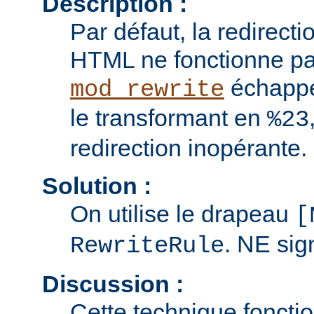
Description :
Par défaut, la redirect
HTML ne fonctionne pa
échappe
mod_rewrite
le transformant en
%23
redirection inopérante.
Solution :
On utilise le drapeau
[
. NE sig
RewriteRule
Discussion :
Cette technique foncti