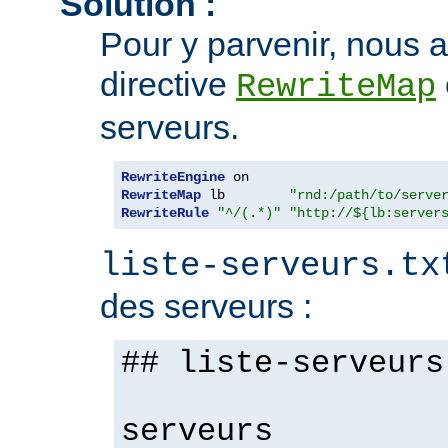
Solution :
Pour y parvenir, nous al
directive
RewriteMap
serveurs.
RewriteEngine
RewriteMap
 lb        
"rnd:/path/to/serve
RewriteRule
"^/(.*)"
"http://${lb:server
liste-serveurs.tx
des serveurs :
## liste-serveurs
serveurs