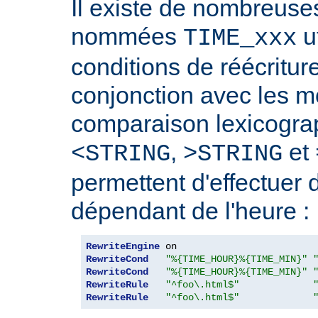
Il existe de nombreuse
nommées
ut
TIME_xxx
conditions de réécriture
conjonction avec les 
comparaison lexicogra
,
et
<STRING
>STRING
permettent d'effectuer 
dépendant de l'heure :
RewriteEngine
RewriteCond
"%{TIME_HOUR}%{TIME_MIN}"
RewriteCond
"%{TIME_HOUR}%{TIME_MIN}"
RewriteRule
"^foo\.html$"
RewriteRule
"^foo\.html$"