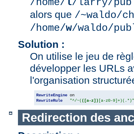
/home/
l
/larry/pub
alors que
/~waldo/c
/home/
w
/waldo/pub
Solution :
On utilise le jeu de règ
développer les URLs av
l'organisation structur
RewriteEngine
RewriteRule
"^/~(
([a-z])
[a-z0-9]+)(.*)
Redirection des an