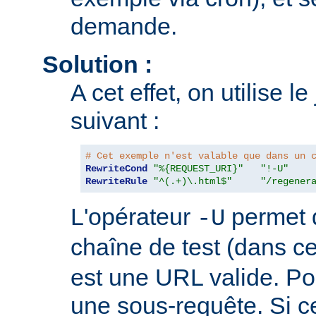
demande.
Solution :
A cet effet, on utilise l
suivant :
# Cet exemple n'est valable que dans un 
RewriteCond
"%{REQUEST_URI}"
"!-U"
RewriteRule
"^(.+)\.html$"
"/regener
L'opérateur
permet d
-U
chaîne de test (dans c
est une URL valide. Pour
une sous-requête. Si c