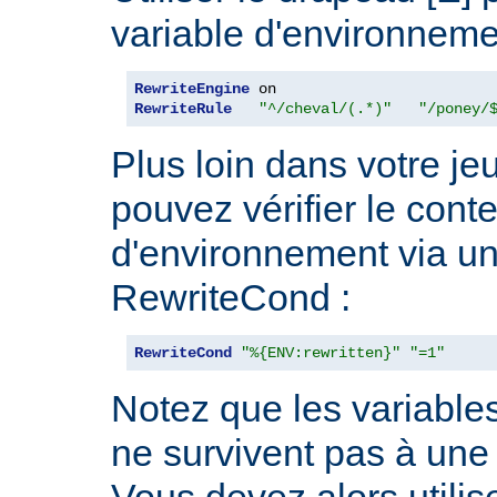
variable d'environneme
RewriteEngine
RewriteRule
"^/cheval/(.*)"
"/poney/
Plus loin dans votre je
pouvez vérifier le cont
d'environnement via un
RewriteCond :
RewriteCond
"%{ENV:rewritten}"
"=1"
Notez que les variable
ne survivent pas à une 