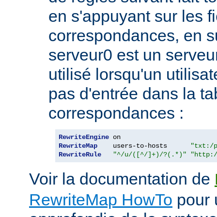
en s'appuyant sur les f
correspondances, en 
serveur0 est un serveur
utilisé lorsqu'un utilis
pas d'entrée dans la ta
correspondances :
RewriteEngine
RewriteMap
    users-to-hosts      
"txt:/
RewriteRule
"^/u/([^/]+)/?(.*)"
"http:
Voir la documentation de
RewriteMap HowTo
pour 