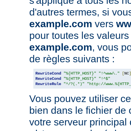
s'applique à tous les 
d'autres termes, si vou
example.com
vers
ww
pour toutes les valeurs
example.com
, vous po
de règles suivants :
RewriteCond
"%{HTTP_HOST}"
"!^www\."
[
NC
RewriteCond
"%{HTTP_HOST}"
"!^$"
RewriteRule
"^/?(.*)"
"http://www.%{HTTP
Vous pouvez utiliser ce
bien dans le fichier de
votre serveur principal