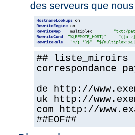
des serveurs que nous v
HostnameLookups
RewriteEngine
RewriteMap
    multiplex         
"txt:/pa
RewriteCond
"%{REMOTE_HOST}"
"([a-z
RewriteRule
"^/(.*)$"
"${multiplex:
%1
## liste_miroirs 
correspondance pa
de http://www.exe
uk http://www.exe
com http://www.ex
##EOF##