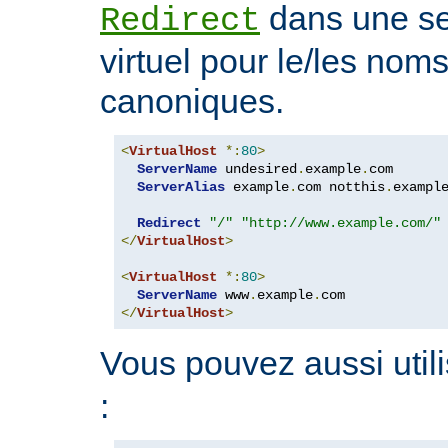
dans une se
Redirect
virtuel pour le/les nom
canoniques.
<
VirtualHost
*:
80
>
ServerName
 undesired
.
example
.
com

ServerAlias
 example
.
com notthis
.
exampl
Redirect
"/"
"http://www.example.com/"
</
VirtualHost
>
<
VirtualHost
*:
80
>
ServerName
 www
.
example
.
</
VirtualHost
>
Vous pouvez aussi utili
: