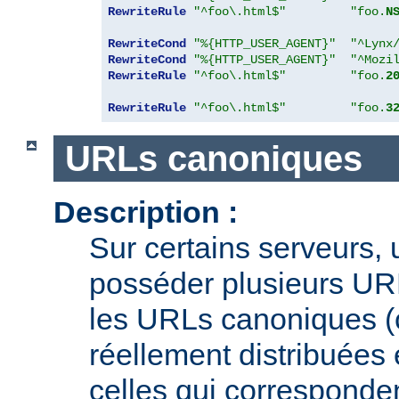
RewriteRule
"^foo\.html$"
"foo.
N
RewriteCond
"%{HTTP_USER_AGENT}"
"^Lynx
RewriteCond
"%{HTTP_USER_AGENT}"
"^Mozi
RewriteRule
"^foo\.html$"
"foo.
2
RewriteRule
"^foo\.html$"
"foo.
3
URLs canoniques
Description :
Sur certains serveurs,
posséder plusieurs URL
les URLs canoniques (c
réellement distribuées e
celles qui corresponden