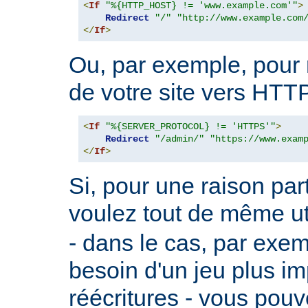
<
If
"%{HTTP_HOST} != 'www.example.com'"
>
Redirect
"/"
"http://www.example.com
</
If
>
Ou, par exemple, pour r
de votre site vers HTT
<
If
"%{SERVER_PROTOCOL} != 'HTTPS'"
>
Redirect
"/admin/"
"https://www.exam
</
If
>
Si, pour une raison part
voulez tout de même ut
- dans le cas, par exe
besoin d'un jeu plus im
réécritures - vous pouve