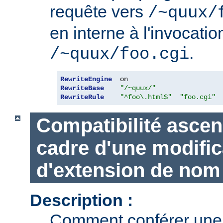
requête vers
/~quux/
en interne à l'invocatio
.
/~quux/foo.cgi
RewriteEngine
RewriteBase
"/~quux/"
RewriteRule
"^foo\.html$"
"foo.cgi"
Compatibilité ascen
cadre d'une modific
d'extension de nom 
Description :
Comment conférer une 