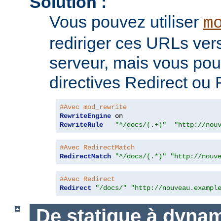
Solution :
Vous pouvez utiliser
m
rediriger ces URLs ver
serveur, mais vous pouv
directives Redirect ou
#Avec mod_rewrite
RewriteEngine
RewriteRule
"^/docs/(.+)"
"http://nou
#Avec RedirectMatch
RedirectMatch
"^/docs/(.*)"
"http://nouv
#Avec Redirect
Redirect
"/docs/"
"http://nouveau.exampl
De statique à dyna