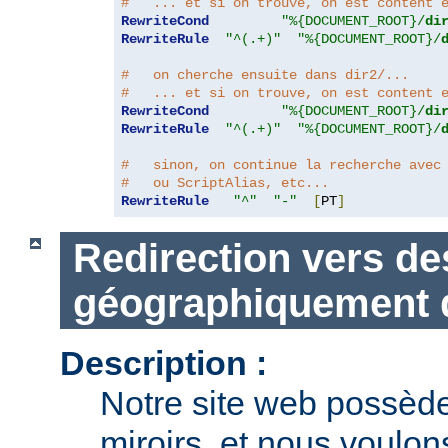
#   ... et si on trouve, on est content 
RewriteCond
"%{DOCUMENT_ROOT}/
di
RewriteRule
"^(.+)"
"%{DOCUMENT_ROOT}/
#   on cherche ensuite dans dir2/...
#   ... et si on trouve, on est content 
RewriteCond
"%{DOCUMENT_ROOT}/
di
RewriteRule
"^(.+)"
"%{DOCUMENT_ROOT}/
#   sinon, on continue la recherche avec
#   ou ScriptAlias, etc...
RewriteRule
"^"
"-"
[
PT
]
Redirection vers de
géographiquement d
Description :
Notre site web possèd
miroirs, et nous voulons