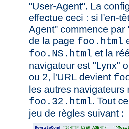
"User-Agent". La confi
effectue ceci : si l'en-
Agent" commence par "
de la page
e
foo.html
et la réé
foo.NS.html
navigateur est "Lynx" o
ou 2, l'URL devient
fo
les autres navigateurs 
. Tout ce
foo.32.html
jeu de règles suivant :
RewriteCond
"%{HTTP_USER_AGENT}"
"^
Mozi