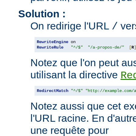
Solution :
On redirige l'URL
ve
/
RewriteEngine
RewriteRule
"^/$"
"/a-propos-de/"
[
R
Notez que l'on peut aus
utilisant la directive
Re
RedirectMatch
"^/$"
"http://example.com/
Notez aussi que cet ex
l'URL racine. En d'autre
une requête pour