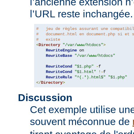
l’ancienne extension n’
l’URL reste inchangée.
#   jeu de règles assurant une compatibi
#   document.html en document.php si et 
#   existe
<
Directory
"/var/www/htdocs"
>
RewriteEngine
 on

RewriteBase
"/var/www/htdocs"
RewriteCond
"$1.php"
-
f

RewriteCond
"$1.html"
!-
f

RewriteRule
"^(.*).html$"
"$1.php"
</
Directory
>
Discussion
Cet exemple utilise une
souvent méconnue de