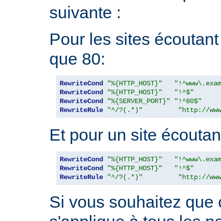
suivante :
Pour les sites écoutant
que 80:
RewriteCond
"%{HTTP_HOST}"
"!^www\.exa
RewriteCond
"%{HTTP_HOST}"
"!^$"
RewriteCond
"%{SERVER_PORT}"
"!^80$"
RewriteRule
"^/?(.*)"
"http://ww
Et pour un site écoutant
RewriteCond
"%{HTTP_HOST}"
"!^www\.exa
RewriteCond
"%{HTTP_HOST}"
"!^$"
RewriteRule
"^/?(.*)"
"http://ww
Si vous souhaitez que 