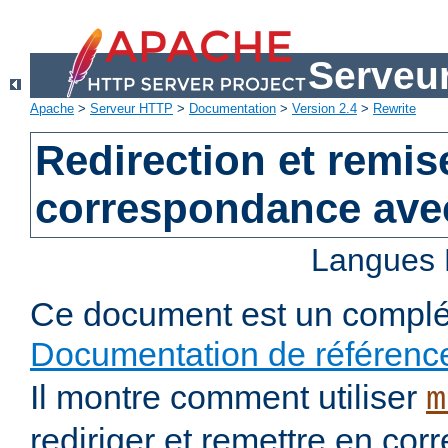
Serveu
Apache
>
Serveur HTTP
>
Documentation
>
Version 2.4
>
Rewrite
Redirection et remis
correspondance ave
Langues 
Ce document est un complé
Documentation de référenc
Il montre comment utiliser
m
rediriger et remettre en co