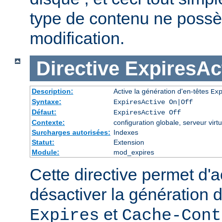
type de contenu ne possè
modification.
Directive
ExpiresAc
Description:
Active la génération d'en-têtes
Ex
Syntaxe:
ExpiresActive On|Off
Défaut:
ExpiresActive Off
Contexte:
configuration globale, serveur virtu
Surcharges autorisées:
Indexes
Statut:
Extension
Module:
mod_expires
Cette directive permet d'a
désactiver la génération 
et
Expires
Cache-Cont