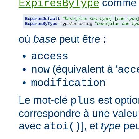
comme s
ExpiresByType
ExpiresDefault
"
base
[plus 
num
type
] [
num
type
ExpiresByType
 type
/
encoding 
"
base
[plus 
num
ty
où
base
peut être :
access
(équivalent à '
now
acc
modification
Le mot-clé
est opti
plus
correspondre à une valeur
avec
], et
type
peut
atoi()