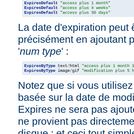
ExpiresDefault
"access plus 1 month"
ExpiresDefault
"access plus 4 weeks"
ExpiresDefault
"access plus 30 days"
La date d'expiration peut 
précisément en ajoutant p
'
num
type
' :
ExpiresByType
 text
/
html 
"access plus 1 month 
ExpiresByType
 image
/
gif 
"modification plus 5 
Notez que si vous utilisez
basée sur la date de modif
Expires ne sera pas ajout
ne provient pas directemen
disque ; et ceci tout sim