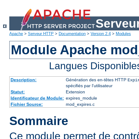
Serveu
Apache
>
Serveur HTTP
>
Documentation
>
Version 2.4
>
Modules
Module Apache mod
Langues Disponible
Description:
Génération des en-têtes HTTP
Expi
spécifiés par l'utilisateur
Statut:
Extension
Identificateur de Module:
expires_module
Fichier Source:
mod_expires.c
Sommaire
Ce module permet de contrôl