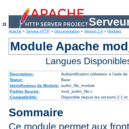
Serveu
Apache
>
Serveur HTTP
>
Documentation
>
Version 2.4
>
Modules
Module Apache mod_
Langues Disponible
Description:
Authentification utilisateur à l'aide de 
Statut:
Base
Identificateur de Module:
authn_file_module
Fichier Source:
mod_authn_file.c
Compatibilité:
Disponible depuis les versions 2.1 e
Sommaire
Ce module permet aux fron