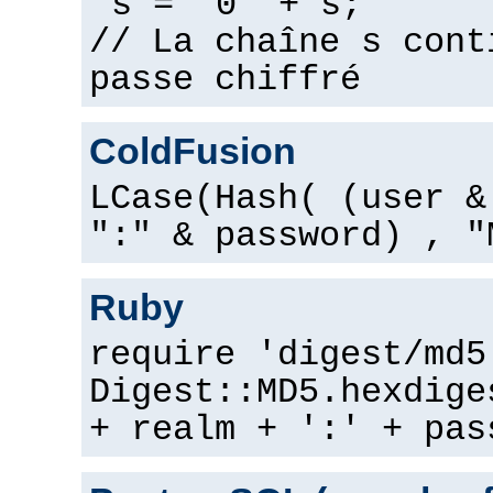
s = "0" + s;
// La chaîne s cont
passe chiffré
ColdFusion
LCase(Hash( (user &
":" & password) , "
Ruby
require 'digest/md5
Digest::MD5.hexdige
+ realm + ':' + pas