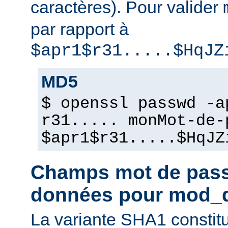
caractères). Pour valider
par rapport à
$apr1$r31.....$HqJZ
MD5
$ openssl passwd -a
r31..... monMot-de-
$apr1$r31.....$HqJZ
Champs mot de pass
données pour mod_
La variante SHA1 constit