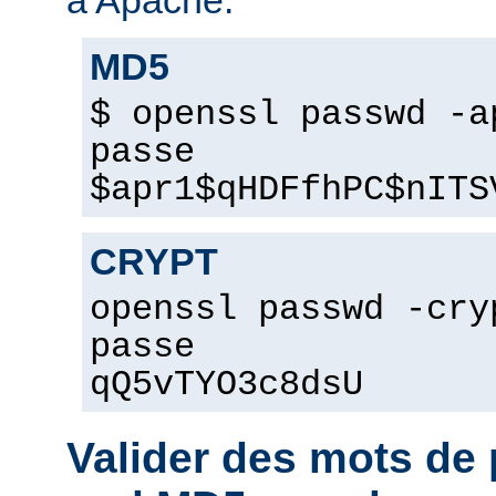
MD5
$ openssl passwd -a
passe
$apr1$qHDFfhPC$nITS
CRYPT
openssl passwd -cry
passe
qQ5vTYO3c8dsU
Valider des mots d