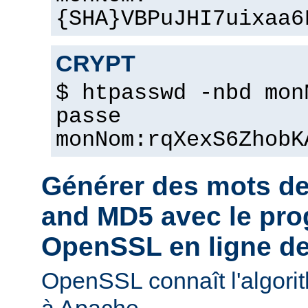
{SHA}VBPuJHI7uixaa6
CRYPT
$ htpasswd -nbd mon
passe
monNom:rqXexS6ZhobK
Générer des mots d
and MD5 avec le pr
OpenSSL en ligne 
OpenSSL connaît l'algori
à Apache.