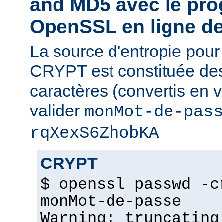
and MD5 avec le pr
OpenSSL en ligne 
La source d'entropie pou
CRYPT est constituée de
caractères (convertis en v
valider
monMot-de-pas
rqXexS6ZhobKA
CRYPT
$ openssl passwd -c
monMot-de-passe
Warning: truncating