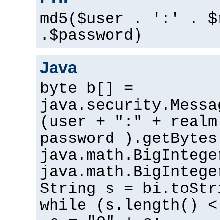
md5($user . ':' . $
.$password)
Java
byte b[] =
java.security.Messa
(user + ":" + realm
password ).getBytes
java.math.BigIntege
java.math.BigIntege
String s = bi.toStr
while (s.length() <