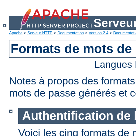
Serveu
Apache
>
Serveur HTTP
>
Documentation
>
Version 2.4
>
Documentati
Formats de mots de
Langues 
Notes à propos des formats
mots de passe générés et c
Authentification de
Voici les cinq formats de