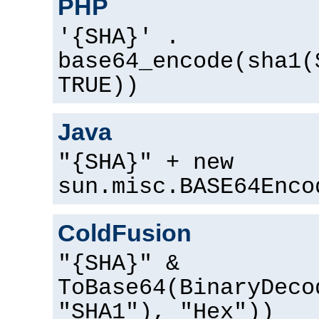
PHP
'{SHA}' .
base64_encode(sha1(
TRUE))
Java
"{SHA}" + new
sun.misc.BASE64Enco
ColdFusion
"{SHA}" &
ToBase64(BinaryDeco
"SHA1"), "Hex"))