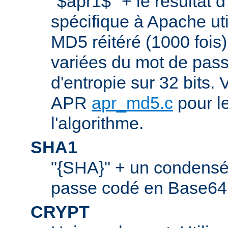
"$apr1$" + le résultat 
spécifique à Apache ut
MD5 réitéré (1000 fois
variées du mot de pass
d'entropie sur 32 bits. V
APR
apr_md5.c
pour le
l'algorithme.
SHA1
"{SHA}" + un condens
passe codé en Base64.
CRYPT