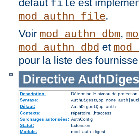
défaut
est implémen
file
.
mod_authn_file
Voir
,
mod_authn_dbm
mo
et
mod_authn_dbd
mod_
pour la liste des fourniss
Directive
AuthDige
Description:
Détermine le niveau de protection 
Syntaxe:
AuthDigestQop none|auth|aut
Défaut:
AuthDigestQop auth
Contexte:
répertoire, .htaccess
Surcharges autorisées:
AuthConfig
Statut:
Extension
Module:
mod_auth_digest