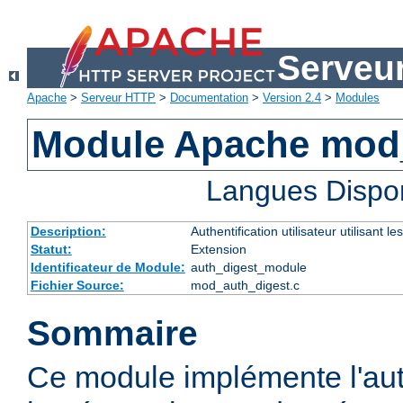
Serveu
Apache
>
Serveur HTTP
>
Documentation
>
Version 2.4
>
Modules
Module Apache mod
Langues Dispo
Description:
Authentification utilisateur utilisant
Statut:
Extension
Identificateur de Module:
auth_digest_module
Fichier Source:
mod_auth_digest.c
Sommaire
Ce module implémente l'aut