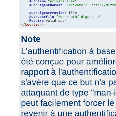
AuthName
"private area"
AuthDigestDomain
"/private/"
"http://mirr
AuthDigestProvider
 file

AuthUserFile
"/web/auth/.digest_pw"
Require
</
Location
>
Note
L'authentification à ba
été conçue pour améliore
rapport à l'authentificati
s'avère que ce but n'a pa
attaquant de type "man-
peut facilement forcer le
revenir à une authentifi