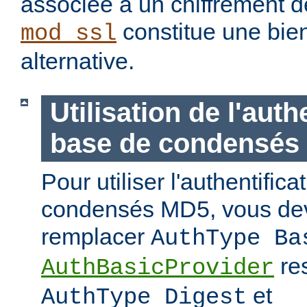
associée à un chiffrement d
constitue une bie
mod_ssl
alternative.
Utilisation de l'auth
base de condensés
Pour utiliser l'authentific
condensés MD5, vous de
remplacer
AuthType Ba
re
AuthBasicProvider
et
AuthType Digest