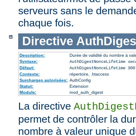
serveurs sans le demander 
chaque fois.
Directive
AuthDiges
Description:
Durée de validité du nombre à val
Syntaxe:
AuthDigestNonceLifetime
sec
Défaut:
AuthDigestNonceLifetime 300
Contexte:
répertoire, .htaccess
Surcharges autorisées:
AuthConfig
Statut:
Extension
Module:
mod_auth_digest
La directive
AuthDigest
permet de contrôler la dur
nombre à valeur unique d