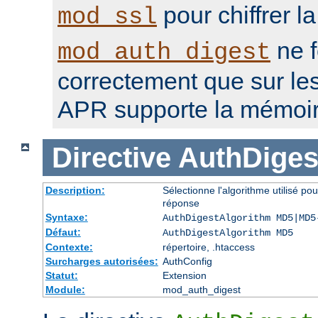
pour chiffrer l
mod_ssl
ne f
mod_auth_digest
correctement que sur le
APR supporte la mémoir
Directive
AuthDiges
Description:
Sélectionne l'algorithme utilisé po
réponse
Syntaxe:
AuthDigestAlgorithm MD5|MD5
Défaut:
AuthDigestAlgorithm MD5
Contexte:
répertoire, .htaccess
Surcharges autorisées:
AuthConfig
Statut:
Extension
Module:
mod_auth_digest