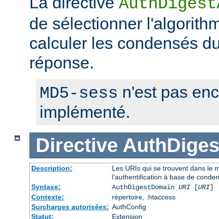
La directive
AuthDigest
de sélectionner l'algorithm
calculer les condensés du 
réponse.
n'est pas en
MD5-sess
implémenté.
Directive
AuthDige
Description:
Les URIs qui se trouvent dans le
l'authentification à base de conde
Syntaxe:
AuthDigestDomain
URI
[
URI
] 
Contexte:
répertoire, .htaccess
Surcharges autorisées:
AuthConfig
Statut:
Extension