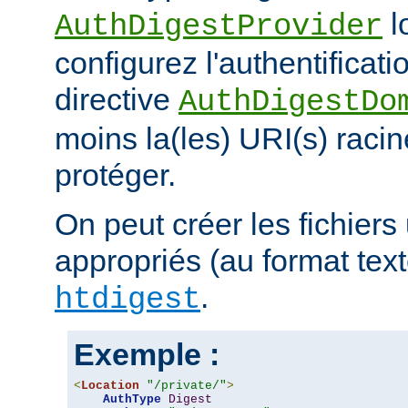
l
AuthDigestProvider
configurez l'authentificati
directive
AuthDigestDo
moins la(les) URI(s) racin
protéger.
On peut créer les fichiers 
appropriés (au format texte)
.
htdigest
Exemple :
<
Location
"/private/"
>
AuthType
Digest