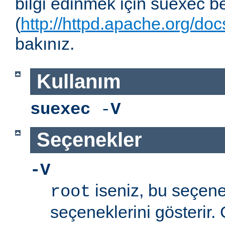
bilgi edinmek için suexec b
(
http://httpd.apache.org/do
bakınız.
Kullanım
suexec
-
V
Seçenekler
-V
iseniz, bu seçen
root
seçeneklerini gösterir.