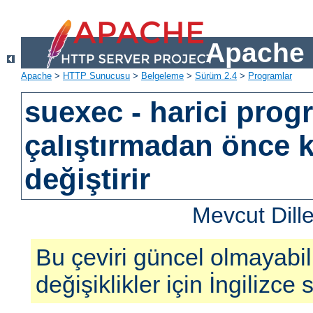
Apache 
Apache
>
HTTP Sunucusu
>
Belgeleme
>
Sürüm 2.4
>
Programlar
suexec - harici prog
çalıştırmadan önce k
değiştirir
Mevcut Dill
Bu çeviri güncel olmayabil
değişiklikler için İngilizce