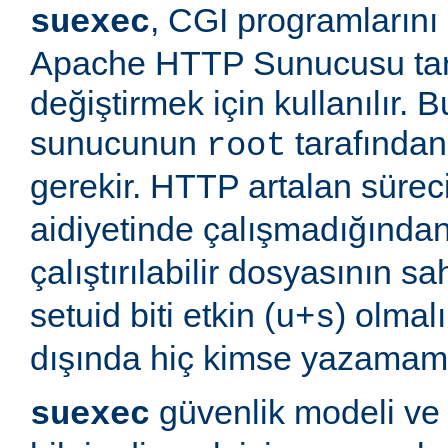
, CGI programlarını
suexec
Apache HTTP Sunucusu tara
değiştirmek için kullanılır.
sunucunun
tarafından 
root
gerekir. HTTP artalan süre
aidiyetinde çalışmadığında
çalıştırılabilir dosyasının sa
setuid biti etkin (
) olmal
u+s
dışında hiç kimse yazamama
güvenlik modeli ve
suexec