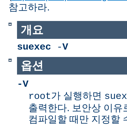
참고하라.
개요
suexec
-
V
옵션
-V
가 실행하면
root
suex
출력한다. 보안상 이유
컴파일할 때만 지정할 수