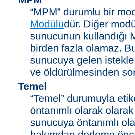
“MPM” durumlu bir mod
Modülü
dür. Diğer modül
sunucunun kullandığı 
birden fazla olamaz. B
sunucuya gelen istekle
ve öldürülmesinden so
Temel
“Temel” durumuyla etik
öntanımlı olarak olarak
sunucuya öntanımlı ola
bakımdan derleme önc