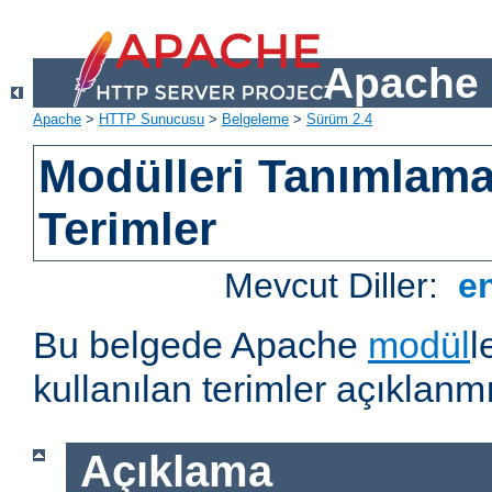
Apache 
Apache
>
HTTP Sunucusu
>
Belgeleme
>
Sürüm 2.4
Modülleri Tanımlama
Terimler
Mevcut Diller:
e
Bu belgede Apache
modül
l
kullanılan terimler açıklanmı
Açıklama