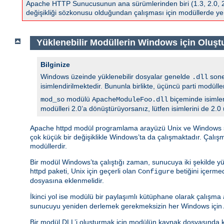
Apache HTTP Sunucusunun ana sürümlerinden biri (1.3, 2.0, 2.2,
değişikliği sözkonusu olduğundan çalışması için modüllerde yen
Yüklenebilir Modüllerin Windows için Oluşt
Bilginize
Windows üzeinde yüklenebilir dosyalar genelde
sonek
.dll
isimlendirilmektedir. Bununla birlikte, üçüncü parti modüll
modülü
biçeminde isimlen
mod_so
ApacheModuleFoo.dll
modülleri 2.0’a dönüştürüyorsanız, lütfen isimlerini de 2.0
Apache httpd modül programlama arayüzü Unix ve Windows sür
çok küçük bir değişiklikle Windows’ta da çalışmaktadır. Çalı
modüllerdir.
Bir modül Windows’ta çalıştığı zaman, sunucuya iki şekilde yü
httpd paketi, Unix için geçerli olan
betiğini içerm
Configure
dosyasına eklenmelidir.
İkinci yol ise modülü bir paylaşımlı kütüphane olarak çalışm
sunucuyu yeniden derlemek gerekmeksizin her Windows için A
Bir modül DLL’i oluşturmak için modülün kaynak dosyasında k