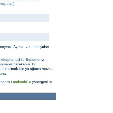
mış olan)
mayınız. Ayrıca,
dosyaları
.DEF
kütüphanesi ile ilintilemeniz
apmanız gerekebilir. Bu
n emin olmak için ya ağaçta mevcut
sınız.
n sonra
yönergesi ile
LoadModule