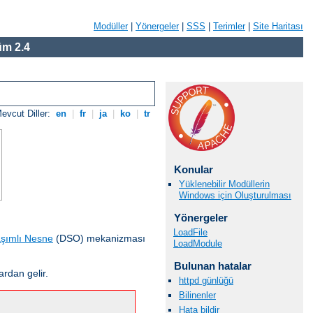
Modüller
|
Yönergeler
|
SSS
|
Terimler
|
Site Haritası
m 2.4
evcut Diller:
en
|
fr
|
ja
|
ko
|
tr
Konular
Yüklenebilir Modüllerin
Windows için Oluşturulması
Yönergeler
LoadFile
şımlı Nesne
(DSO) mekanizması
LoadModule
Bulunan hatalar
ardan gelir.
httpd günlüğü
Bilinenler
Hata bildir