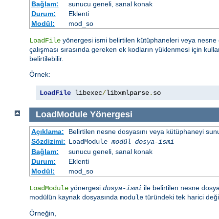
Bağlam:
sunucu geneli, sanal konak
Durum:
Eklenti
Modül:
mod_so
yönergesi ismi belirtilen kütüphaneleri veya nesne d
LoadFile
çalışması sırasında gereken ek kodların yüklenmesi için kullan
belirtilebilir.
Örnek:
LoadFile
 libexec
/
libxmlparse
.
so
LoadModule
Yönergesi
Açıklama:
Belirtilen nesne dosyasını veya kütüphaneyi sunucu 
Sözdizimi:
LoadModule
modül dosya-ismi
Bağlam:
sunucu geneli, sanal konak
Durum:
Eklenti
Modül:
mod_so
yönergesi
ile belirtilen nesne dosya
LoadModule
dosya-ismi
modülün kaynak dosyasında
türündeki tek harici değ
module
Örneğin,