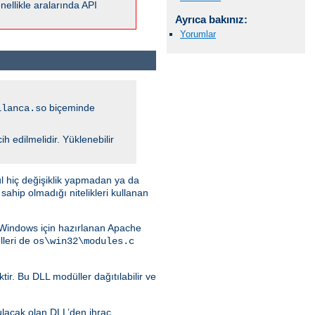
ellikle aralarında API
Ayrıca bakınız:
Yorumlar
biçeminde
ilanca.so
 edilmelidir. Yüklenebilir
l hiç değişiklik yapmadan ya da
hip olmadığı nitelikleri kullanan
. Windows için hazırlanan Apache
leri de
os\win32\modules.c
ir. Bu DLL modüller dağıtılabilir ve
ulacak olan DLL’den ihraç