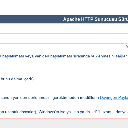
Apache HTTP Sunucusu Sürü
M
un başlatılması veya yeniden başlatılması sırasında yüklenmesini sağlar.
bunu daima içerir).
usunun yeniden derlenmesini gerektirmeden modüllerin
Devingen Payla
uzantılı dosyalar), Windows’ta ise ya
ya da
uzantılı dosyal
so
.so
.dll