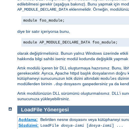
edilebilmesi gerekir (aşağıya bakınız). Bunu yapmak için mo
eklenmelidir. Örneğin, modülünü
AP_MODULE_DECLARE_DATA
module foo_module;
diye bir satır içeriyorsa bunu,
module AP_MODULE_DECLARE_DATA foo_module;
olarak değiştirmelisiniz. Bunun yalnız Windows üzerinde etkil
hakkında bilgi sahibi iseniz modül kodunda değişiklik yapmak 
Artık modülü içeren bir DLL oluşturmaya hazırsınız. Bunu, libht
gerekecektir. Ayrıca, Apache httpd başlık dosyalarının doğru
kütüphaneyi sunucunuzun kök dizini altındaki
dizini
modules
modüllerden birinin
dosyasını gaspedersiniz ya da ken
.dsp
Artık modülünüzün DLL sürümünü oluşturmalısınız. DLL’i sun
sunucunuza yükleyebilirsiniz.
LoadFile
Yönergesi
Açıklama:
Belirtilen nesne dosyasını veya kütüphaneyi sunucu 
Sözdizimi:
LoadFile
dosya-ismi
[
dosya-ismi
] ...