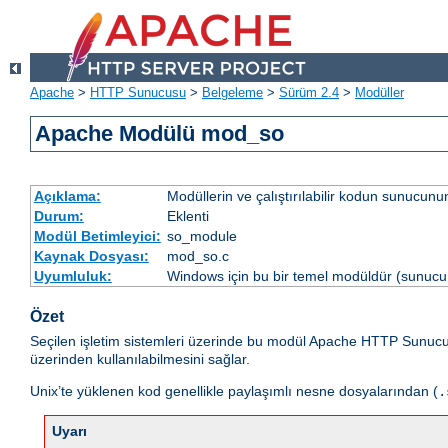
Apache
>
HTTP Sunucusu
>
Belgeleme
>
Sürüm 2.4
>
Modüller
Apache Modülü mod_so
Açıklama:
Modüllerin ve çalıştırılabilir kodun sunucun
Durum:
Eklenti
Modül Betimleyici:
so_module
Kaynak Dosyası:
mod_so.c
Uyumluluk:
Windows için bu bir temel modüldür (sunucu 
Özet
Seçilen işletim sistemleri üzerinde bu modül Apache HTTP Sunuc
üzerinden kullanılabilmesini sağlar.
Unix’te yüklenen kod genellikle paylaşımlı nesne dosyalarından (
.
Uyarı