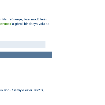
intiler. Yönerge, bazı modüllerin
’a göreli bir dosya yolu da
verRoot
len
ismiyle ekler.
,
modül
modül