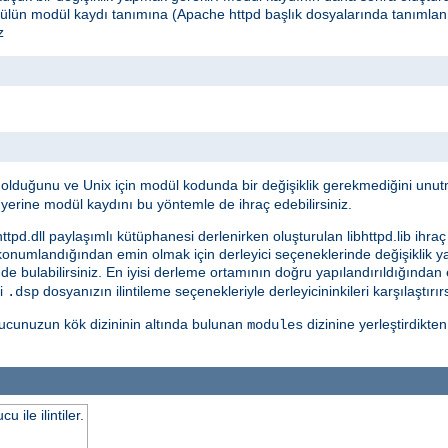
dülün modül kaydı tanımına (Apache httpd başlık dosyalarında tanımlan
z
i olduğunu ve Unix için modül kodunda bir değişiklik gerekmediğini unut
yerine modül kaydını bu yöntemle de ihraç edebilirsiniz.
tpd.dll paylaşımlı kütüphanesi derlenirken oluşturulan libhttpd.lib ihraç 
 konumlandığından emin olmak için derleyici seçeneklerinde değişiklik y
nde bulabilirsiniz. En iyisi derleme ortamının doğru yapılandırıldığında
di
dosyanızın ilintileme seçenekleriyle derleyicininkileri karşılaştırır
.dsp
ucunuzun kök dizininin altında bulunan
dizinine yerleştirdikte
modules
ile ilintiler.