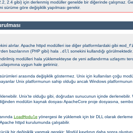
 2.4 gibi) için derlenmiş modüller genelde bir diğerinde çalışmaz. Gen
i sürüme göre değişiklik yapılması gerekir.
urulması
ini alırlar. Apache httpd modülleri ise diğer platformlardaki gibi
mod_f
erden bazılarının (PHP gibi) hala
sonekini kullandığı görülmektedir.
.dll
dirilmiş modülleri hala yüklemekteyse de yeni adlandırma uzlaşımı tercih
 uzlaşımına uygun hale getiriniz.
ümleri arasında değişiklik göstermez. Unix için kullanılan çoğu modü
şmayanlar Unix platformunun sahip olduğu ancak Windows platformunun sa
klenebilir. Unix’te olduğu gibi, doğrudan sunucunun içinde derlenebilir
ediğinden modülün kaynak dosyası ApacheCore proje dosyasına, sembol
a anında
yönergesi ile yüklemek için bir DLL olarak derlemekt
LoadModule
pache httpd kurulumunda çalışabilir.
üçük bir değişiklik yapmak gerekir: Modül kaydının daha sonra oluştur