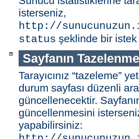
Sunucu istatistiklerine ta
isterseniz,
http://sunucunuzun.
şeklinde bir istek 
status
Sayfanın Tazelenme
Tarayıcınız “tazeleme” ye
durum sayfası düzenli aral
güncellenecektir. Sayfanı
güncellenmesini isterseniz
yapabilirsiniz:
http://sunucunuzun.