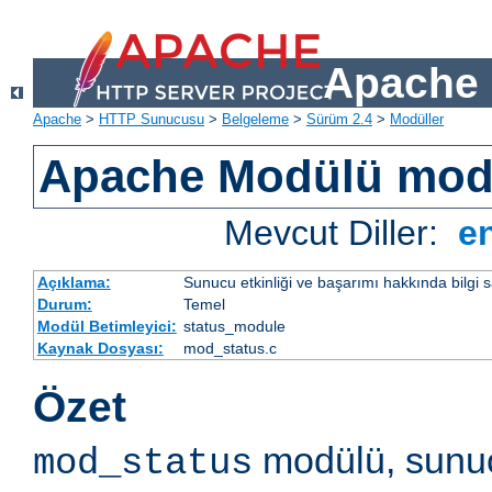
Apache 
Apache
>
HTTP Sunucusu
>
Belgeleme
>
Sürüm 2.4
>
Modüller
Apache Modülü mod
Mevcut Diller:
e
Açıklama:
Sunucu etkinliği ve başarımı hakkında bilgi s
Durum:
Temel
Modül Betimleyici:
status_module
Kaynak Dosyası:
mod_status.c
Özet
modülü, sunuc
mod_status