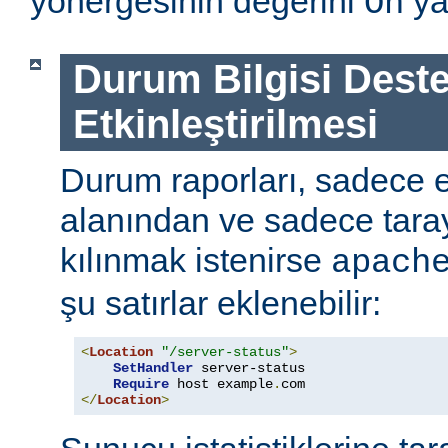
yönergesinin değerini
ya
On
Durum Bilgisi Deste
Etkinleştirilmesi
Durum raporları, sadece
alanından ve sadece tarayı
kılınmak istenirse
apach
şu satırlar eklenebilir:
<
Location
"/server-status"
>
SetHandler
 server-status

Require
 host example
.
</
Location
>