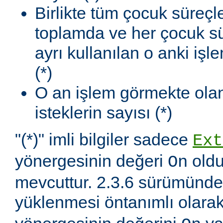
Birlikte tüm çocuk süreçl
toplamda ve her çocuk sü
ayrı kullanılan o anki iş
(*)
O an işlem görmekte olan
isteklerin sayısı (*)
"(*)" imli bilgiler sadece
Ext
yönergesinin değeri
oldu
On
mevcuttur. 2.3.6 sürümünd
yüklenmesi öntanımlı olara