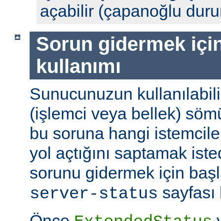
açabilir (çapanoğlu dur
Sorun gidermek için
kullanımı
Sunucunuzun kullanılabili
(işlemci veya bellek) söm
bu soruna hangi istemciler
yol açtığını saptamak ist
sorunu gidermek için başl
sayfası k
server-status
Önce
y