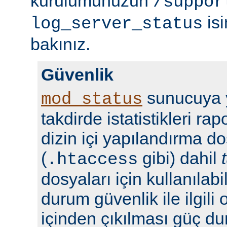
kurulumunuzun
/suppor
isi
log_server_status
bakınız.
Güvenlik
sunucuya y
mod_status
takdirde istatistikleri r
dizin içi yapılandırma do
(
gibi) dahil
.htaccess
dosyaları için kullanılabil
durum güvenlik ile ilgili 
içinden çıkılması güç du