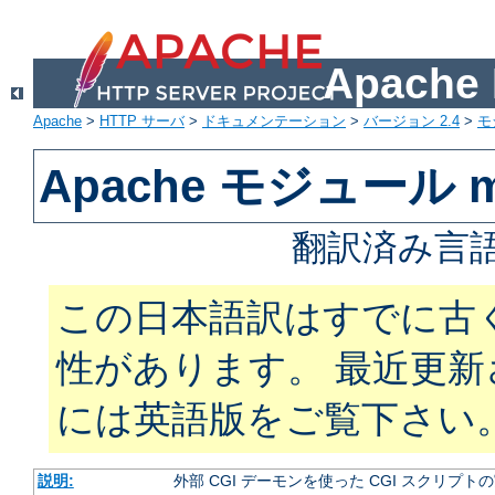
Apach
Apache
>
HTTP サーバ
>
ドキュメンテーション
>
バージョン 2.4
>
モ
Apache モジュール m
翻訳済み言語
この日本語訳はすでに古
性があります。 最近更
には英語版をご覧下さい
説明:
外部 CGI デーモンを使った CGI スクリプト