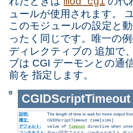
れたときは
の代
mod_cgi
ュールが使用されます。 
このモジュールの設定と
ったく同じです。唯一の
ディレクティブの 追加で
ブは CGI デーモンとの
前を 指定します。
CGIDScriptTimeout
説明:
The length of time to wait for more output f
構文:
CGIDScriptTimeout
time
[s|ms]
デフォルト:
value of
Timeout
directive when unse
コンテキスト:
サーバ設定ファイル, バーチャルホスト, ディレクトリ