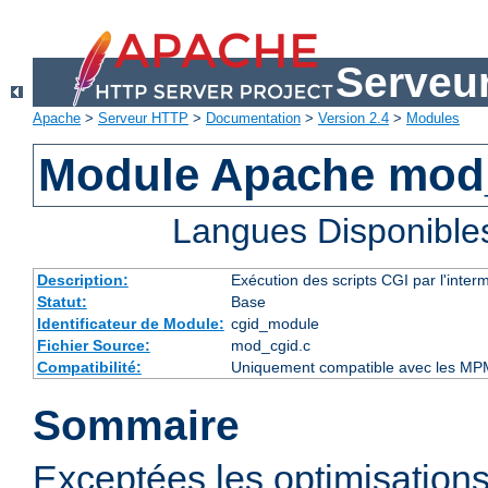
Serveu
Apache
>
Serveur HTTP
>
Documentation
>
Version 2.4
>
Modules
Module Apache mod
Langues Disponible
Description:
Exécution des scripts CGI par l'inte
Statut:
Base
Identificateur de Module:
cgid_module
Fichier Source:
mod_cgid.c
Compatibilité:
Uniquement compatible avec les MP
Sommaire
Exceptées les optimisations 