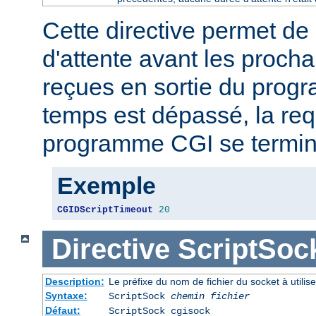
Cette directive permet de 
d'attente avant les proch
reçues en sortie du prog
temps est dépassé, la req
programme CGI se termin
Exemple
CGIDScriptTimeout
20
Directive
ScriptSoc
Description:
Le préfixe du nom de fichier du socket à util
Syntaxe:
ScriptSock
chemin fichier
Défaut:
ScriptSock cgisock