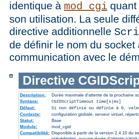
identique à
quant 
mod_cgi
son utilisation. La seule dif
directive additionnelle
Scri
de définir le nom du socket à
communication avec le dé
Directive
CGIDScrip
Description:
Durée maximale d'attente de la prochaine 
Syntaxe:
CGIDScriptTimeout
time
[s|ms]
Défaut:
Si non définie ou définie à 0, val
Contexte:
configuration globale, serveur virtuel, répert
Statut:
Base
Module:
mod_cgid
Compatibilité:
Disponible à partir de la version 2.4.10 du 
précédentes, aucune durée d'attente n'était 