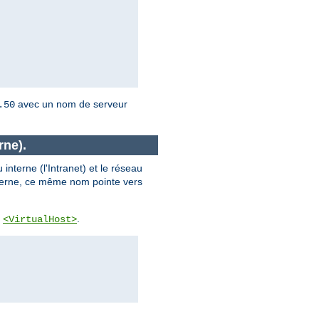
avec un nom de serveur
.50
rne).
 interne (l'Intranet) et le réseau
nterne, ce même nom pointe vers
n
.
<VirtualHost>