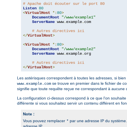
# Apache doit écouter sur le port 80
Listen
80
<
VirtualHost
*:
80
>
DocumentRoot
"/www/example1"
ServerName
 www
.
example
.
com

# Autres directives ici
</
VirtualHost
>
<
VirtualHost
*:
80
>
DocumentRoot
"/www/example2"
ServerName
 www
.
example
.
org

# Autres directives ici
</
VirtualHost
>
Les astérisques correspondent à toutes les adresses, si bien
se trouve en premier dans le fichier de co
www.example.com
signifie que toute requête reçue ne correspondant à aucune 
La configuration ci-dessus correspond à ce que l'on souhaite 
différente si vous souhaitez servir un contenu différent en fon
Note :
Vous pouvez remplacer
par une adresse IP du système. 
*
adresse IP.