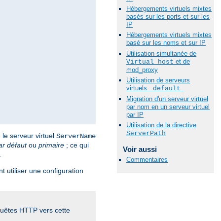
Hébergements virtuels mixtes
basés sur les ports et sur les
IP
Hébergements virtuels mixtes
basé sur les noms et sur IP
Utilisation simultanée de
et de
Virtual_host
mod_proxy
Utilisation de serveurs
virtuels
_default_
Migration d'un serveur virtuel
par nom en un serveur virtuel
par IP
Utilisation de la directive
ServerPath
le serveur virtuel
ServerName
ar défaut
ou
primaire
; ce qui
Voir aussi
.
Commentaires
 utiliser une configuration
quêtes HTTP vers cette