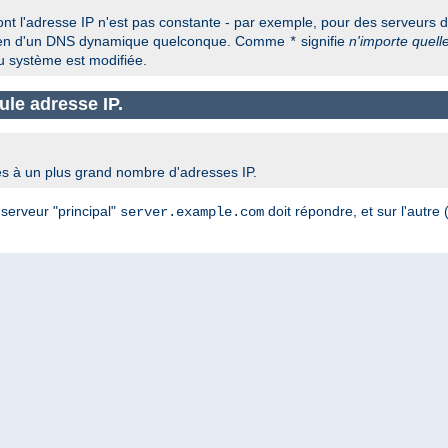
nt l'adresse IP n'est pas constante - par exemple, pour des serveurs do
oyen d'un DNS dynamique quelconque. Comme
signifie
n'importe quell
*
u système est modifiée.
ule adresse IP.
es à un plus grand nombre d'adresses IP.
e serveur "principal"
doit répondre, et sur l'autre 
server.example.com