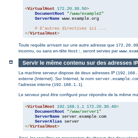
<
VirtualHost
172.20
.
30.50
>
DocumentRoot
"/www/example2"
ServerName
 www
.
example
.
org

# D'autres directives ici ...
</
VirtualHost
>
Toute requête arrivant sur une autre adresse que
172.20.30
inconnu, ou sans en-tête
, seront servies par
Host:
www.exa
Servir le même contenu sur des adresses IP d
La machine serveur dispose de deux adresses IP (
192.168.
externe (Internet). Sur Internet, le nom
server.example.co
l'adresse interne (
).
192.168.1.1
Le serveur peut être configuré pour répondre de la même ma
<
VirtualHost
192.168
.
1.1
172.20
.
30.40
>
DocumentRoot
"/www/server1"
ServerName
 server
.
example
.
com

ServerAlias
</
VirtualHost
>