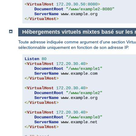
<
VirtualHost
172.20
.
30.50
:
8080
>
DocumentRoot
"/www/example2-8080"
ServerName
 www
.
example
.
</
VirtualHost
>
Hébergements virtuels mixtes basé sur les 
Toute adresse indiquée comme argument d'une section VirtualHo
sélectionnable uniquement en fonction de son adresse IP.
Listen
80
<
VirtualHost
172.20
.
30.40
>
DocumentRoot
"/www/example1"
ServerName
 www
.
example
.
</
VirtualHost
>
<
VirtualHost
172.20
.
30.40
>
DocumentRoot
"/www/example2"
ServerName
 www
.
example
.
</
VirtualHost
>
<
VirtualHost
172.20
.
30.40
>
DocumentRoot
"/www/example3"
ServerName
 www
.
example
.
</
VirtualHost
>