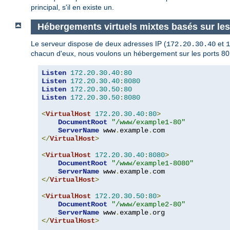
principal, s'il en existe un.
Hébergements virtuels mixtes basés sur les 
Le serveur dispose de deux adresses IP (
et
172.20.30.40
1
chacun d'eux, nous voulons un hébergement sur les ports 80
Listen
172.20
.
30.40
:
80
Listen
172.20
.
30.40
:
8080
Listen
172.20
.
30.50
:
80
Listen
172.20
.
30.50
:
8080
<
VirtualHost
172.20
.
30.40
:
80
>
DocumentRoot
"/www/example1-80"
ServerName
 www
.
example
.
</
VirtualHost
>
<
VirtualHost
172.20
.
30.40
:
8080
>
DocumentRoot
"/www/example1-8080"
ServerName
 www
.
example
.
</
VirtualHost
>
<
VirtualHost
172.20
.
30.50
:
80
>
DocumentRoot
"/www/example2-80"
ServerName
 www
.
example
.
</
VirtualHost
>