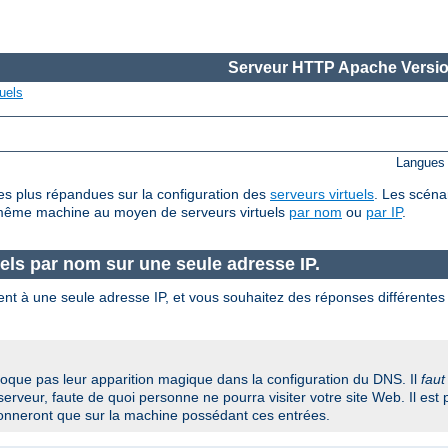
Serveur HTTP Apache Versio
uels
Langues 
es plus répandues sur la configuration des
serveurs virtuels
. Les scéna
 même machine au moyen de serveurs virtuels
par nom
ou
par IP
.
els par nom sur une seule adresse IP.
ent à une seule adresse IP, et vous souhaitez des réponses différent
voque pas leur apparition magique dans la configuration du DNS. Il
faut
 serveur, faute de quoi personne ne pourra visiter votre site Web. Il est
ionneront que sur la machine possédant ces entrées.