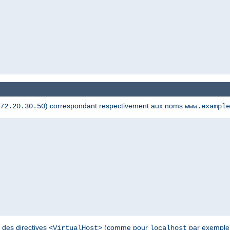
) correspondant respectivement aux noms
72.20.30.50
www.example
 des directives
(comme pour
par exemple) 
<VirtualHost>
localhost