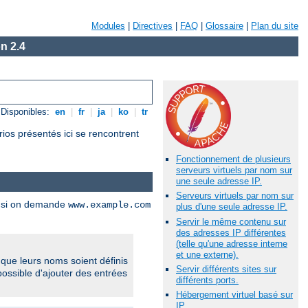
Modules
|
Directives
|
FAQ
|
Glossaire
|
Plan du site
n 2.4
Disponibles:
en
|
fr
|
ja
|
ko
|
tr
rios présentés ici se rencontrent
Fonctionnement de plusieurs
serveurs virtuels par nom sur
une seule adresse IP.
Serveurs virtuels par nom sur
es si on demande
www.example.com
plus d'une seule adresse IP.
Servir le même contenu sur
des adresses IP différentes
(telle qu'une adresse interne
et une externe).
que leurs noms soient définis
Servir différents sites sur
 possible d'ajouter des entrées
différents ports.
Hébergement virtuel basé sur
IP