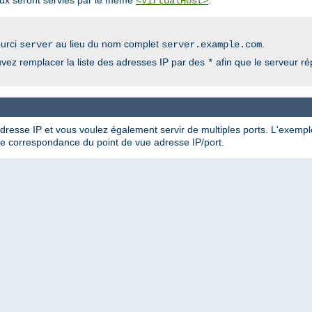
aux seront servies par le même
.
<VirtualHost>
ourci
au lieu du nom complet
.
server
server.example.com
ez remplacer la liste des adresses IP par des
afin que le serveur 
*
resse IP et vous voulez également servir de multiples ports. L'exemple
ure correspondance du point de vue adresse IP/port.