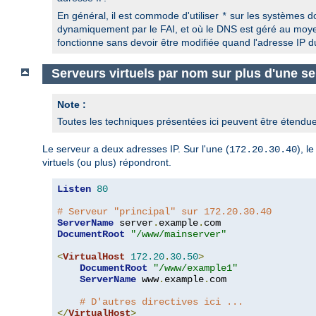
En général, il est commode d'utiliser
sur les systèmes do
*
dynamiquement par le FAI, et où le DNS est géré au m
fonctionne sans devoir être modifiée quand l'adresse IP d
Serveurs virtuels par nom sur plus d'une se
Note :
Toutes les techniques présentées ici peuvent être étendu
Le serveur a deux adresses IP. Sur l'une (
), l
172.20.30.40
virtuels (ou plus) répondront.
Listen
80
# Serveur "principal" sur 172.20.30.40
ServerName
 server
.
example
.
DocumentRoot
"/www/mainserver"
<
VirtualHost
172.20
.
30.50
>
DocumentRoot
"/www/example1"
ServerName
 www
.
example
.
com

# D'autres directives ici ...
</
VirtualHost
>