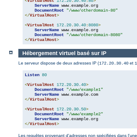
<
VirtualHost
172.20
.
30.40
:
80
>
ServerName
 www
.
example
.
org

DocumentRoot
"/www/otherdomain-80"
</
VirtualHost
>
<
VirtualHost
172.20
.
30.40
:
8080
>
ServerName
 www
.
example
.
org

DocumentRoot
"/www/otherdomain-8080"
</
VirtualHost
>
Hébergement virtuel basé sur IP
Le serveur dispose de deux adresses IP (
et
172.20.30.40
1
Listen
80
<
VirtualHost
172.20
.
30.40
>
DocumentRoot
"/www/example1"
ServerName
 www
.
example
.
</
VirtualHost
>
<
VirtualHost
172.20
.
30.50
>
DocumentRoot
"/www/example2"
ServerName
 www
.
example
.
</
VirtualHost
>
Les requêtes provenant d'adresses non spécifiées dans l'une