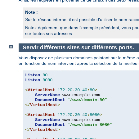
Ainsi, les requêtes en provenance de chacun des deux rése
Note :
Sur le réseau interne, il est possible d'utiliser le nom racc
Notez également que dans l'exemple précédent, vous pouv
sur toutes ses adresses.
Servir différents sites sur différents ports.
Vous disposez de plusieurs domaines pointant sur la même ad
en fonction du nom intervient après la sélection de la meille
Listen
80
Listen
8080
<
VirtualHost
172.20
.
30.40
:
80
>
ServerName
 www
.
example
.
com

DocumentRoot
"/www/domain-80"
</
VirtualHost
>
<
VirtualHost
172.20
.
30.40
:
8080
>
ServerName
 www
.
example
.
com

DocumentRoot
"/www/domain-8080"
</
VirtualHost
>