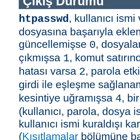
Çıkış Durumu
, kullanıcı ism
htpasswd
dosyasına başarıyla ekle
güncellemişse
, dosyala
0
çıkmışsa
, komut satırın
1
hatası varsa
, parola etk
2
girdi ile eşleşme sağla
kesintiye uğramışsa
, b
4
(kullanıcı, parola, dosya 
kullanıcı ismi kuraldışı ka
(
Kısıtlamalar
bölümüne ba