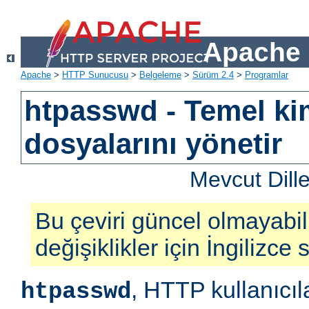
Apache 
Apache
>
HTTP Sunucusu
>
Belgeleme
>
Sürüm 2.4
>
Programlar
htpasswd - Temel ki
dosyalarını yönetir
Mevcut Dill
Bu çeviri güncel olmayabil
değişiklikler için İngilizce
, HTTP kullanıcıl
htpasswd