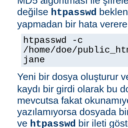
MD5 algoritması ile şifre
değilse
beklene
htpasswd
yapmadan bir hata vererek
htpasswd -c
/home/doe/public_ht
jane
Yeni bir dosya oluşturur v
kaydı bir girdi olarak bu
mevcutsa fakat okunamıy
yazılamıyorsa dosyada bir
ve
bir ileti gö
htpasswd