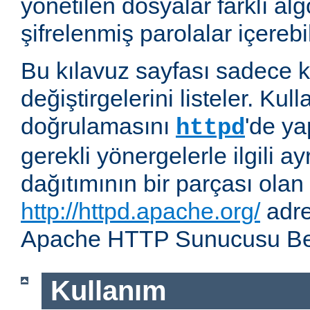
yönetilen dosyalar farklı alg
şifrelenmiş parolalar içerebil
Bu kılavuz sayfası sadece k
değiştirgelerini listeler. Kull
doğrulamasını
'de ya
httpd
gerekli yönergelerle ilgili ay
dağıtımının bir parçası olan
http://httpd.apache.org/
adre
Apache HTTP Sunucusu Belg
Kullanım