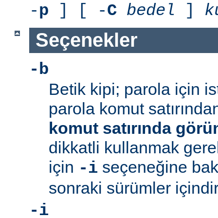
-
p
] [ -
C
bedel
]
k
Seçenekler
-b
Betik kipi; parola için 
parola komut satırından 
komut satırında görü
dikkatli kullanmak gerek
için
seçeneğine bakı
-i
sonraki sürümler içindir
-i