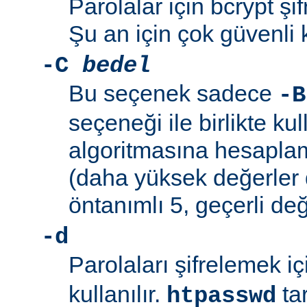
Parolalar için bcrypt şif
Şu an için çok güvenli 
-C
bedel
Bu seçenek sadece
-B
seçeneği ile birlikte kul
algoritmasına hesaplama
(daha yüksek değerler 
öntanımlı 5, geçerli değ
-d
Parolaları şifrelemek i
kullanılır.
ta
htpasswd