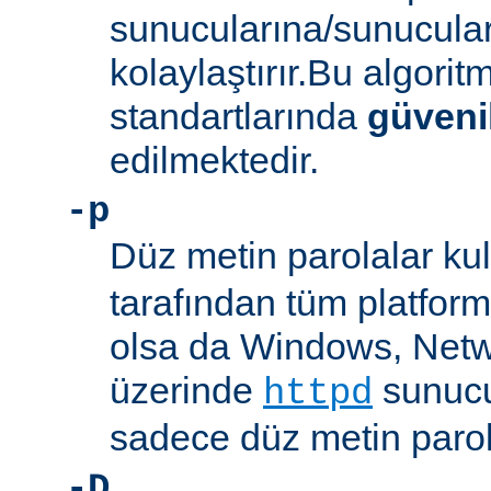
sunucularına/sunucula
kolaylaştırır.Bu algor
standartlarında
güveni
edilmektedir.
-p
Düz metin parolalar kull
tarafından tüm platform
olsa da Windows, Net
üzerinde
sunucu
httpd
sadece düz metin parola
-D