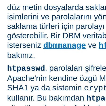
düz metin dosyalarda saklan
isimlerini ve parolalarını yön
saklama türleri için parolayı 
gösterebilir. Bir DBM verit
isterseniz
ve
dbmmanage
h
bakınız.
, parolaları şifre
htpasswd
Apache'nin kendine özgü M
SHA1 ya da sistemin
cryp
kullanır. Bu bakımdan
htpa