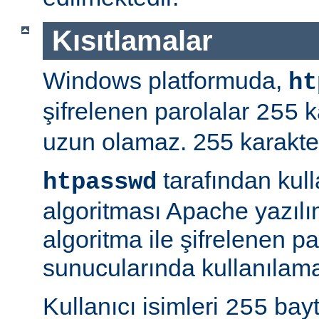
Kısıtlamalar
Windows platformuda,
ht
şifrelenen parolalar
k
255
uzun olamaz. 255 karakterd
tarafından kul
htpasswd
algoritması Apache yazılı
algoritma ile şifrelenen 
sunucularında kullanılama
Kullanıcı isimleri
bayt
255