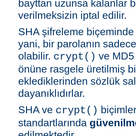
bayttan uzunsa kalanlar bi
verilmeksizin iptal edilir.
SHA şifreleme biçeminde 
yani, bir parolanın sadece 
olabilir.
ve MD5 b
crypt()
önüne rasgele üretilmiş bi
eklediklerinden sözlük sal
dayanıklıdırlar.
SHA ve
biçimle
crypt()
standartlarında
güvenilm
edilmektedir.