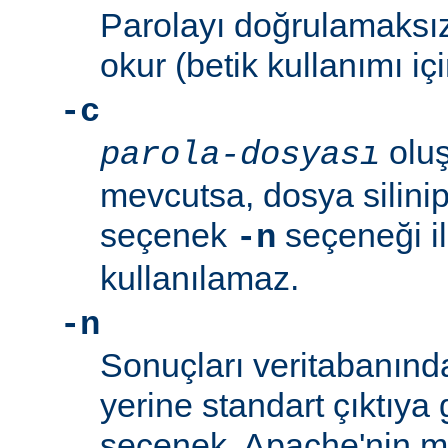
Parolayı doğrulamaksız
okur (betik kullanımı içi
-c
oluş
parola-dosyası
mevcutsa, dosya silinip
seçenek
seçeneği ile
-n
kullanılamaz.
-n
Sonuçları veritabanın
yerine standart çıktıya 
seçenek, Apache'nin me