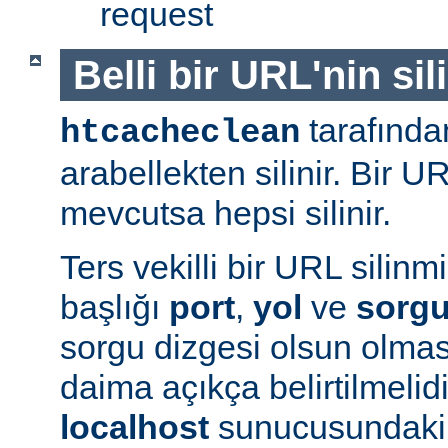
request
Belli bir URL'nin si
tarafında
htcacheclean
arabellekten silinir. Bir U
mevcutsa hepsi silinir.
Ters vekilli bir URL silin
başlığı
port
,
yol
ve
sorg
sorgu dizgesi olsun olmas
daima açıkça belirtilmelidi
localhost
sunucusundak