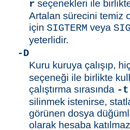
seçenekleri ile birlik
r
Artalan sürecini temiz
için
veya
SIGTERM
SI
yeterlidir.
-D
Kuru kuruya çalışıp, hi
seçeneği ile birlikte ku
çalıştırma sırasında
-t
silinmek istenirse, stat
görünen dosya düğümler
olarak hesaba katılmaz