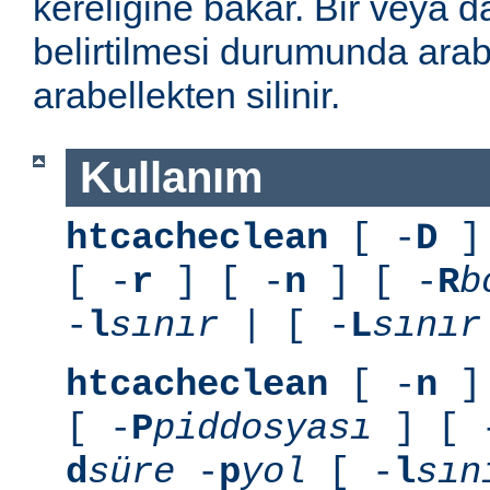
kereliğine bakar. Bir veya 
belirtilmesi durumunda arab
arabellekten silinir.
Kullanım
htcacheclean
[ -
D
] 
[ -
r
] [ -
n
] [ -
R
b
-
l
sınır
| [ -
L
sınır
htcacheclean
[ -
n
] 
[ -
P
piddosyası
] [ 
d
süre
-
p
yol
[ -
l
sın