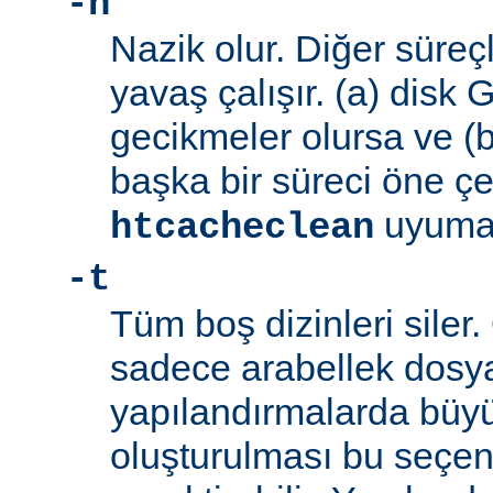
-n
Nazik olur. Diğer süreç
yavaş çalışır. (a) disk 
gecikmeler olursa ve (
başka bir süreci öne ç
uyumayı
htcacheclean
-t
Tüm boş dizinleri siler.
sadece arabellek dosyal
yapılandırmalarda büyü
oluşturulması bu seçen