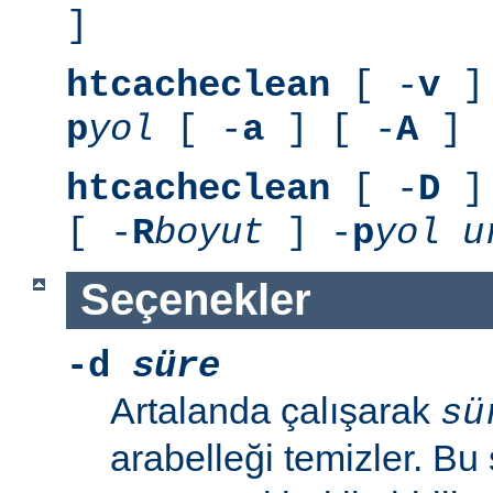
]
htcacheclean
[ -
v
] 
p
yol
[ -
a
] [ -
A
]
htcacheclean
[ -
D
] 
[ -
R
boyut
] -
p
yol
u
Seçenekler
-d
süre
Artalanda çalışarak
sü
arabelleği temizler. B