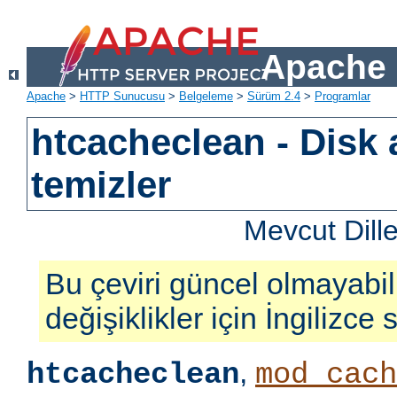
Apache 
Apache
>
HTTP Sunucusu
>
Belgeleme
>
Sürüm 2.4
>
Programlar
htcacheclean - Disk 
temizler
Mevcut Dill
Bu çeviri güncel olmayabil
değişiklikler için İngilizce
,
htcacheclean
mod_cach