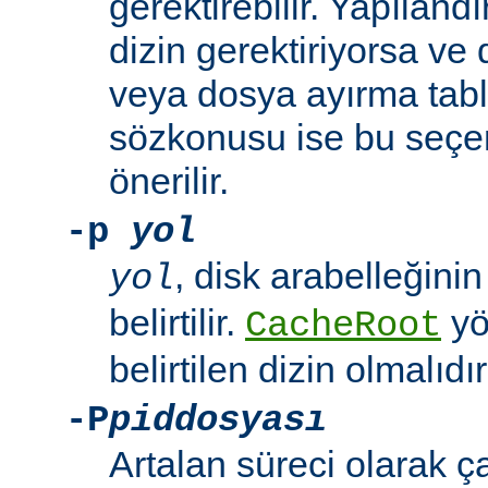
gerektirebilir. Yapılan
dizin gerektiriyorsa ve
veya dosya ayırma tabl
sözkonusu ise bu seçe
önerilir.
-p
yol
, disk arabelleğinin
yol
belirtilir.
yö
CacheRoot
belirtilen dizin olmalıdır
-P
piddosyası
Artalan süreci olarak 