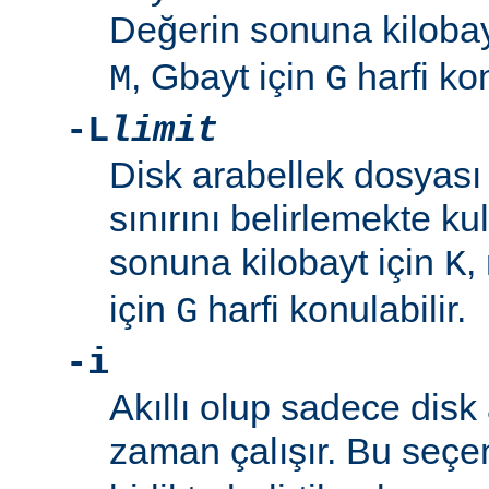
Değerin sonuna kilobay
, Gbayt için
harfi kon
M
G
-L
limit
Disk arabellek dosyas
sınırını belirlemekte kul
sonuna kilobayt için
,
K
için
harfi konulabilir.
G
-i
Akıllı olup sadece disk 
zaman çalışır. Bu seç