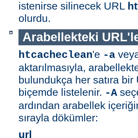
istenirse silinecek URL
ht
olurdu.
Arabellekteki URL'le
'e
vey
htcacheclean
-a
aktarılmasıyla, arabellekt
bulundukça her satıra bi
biçemde listelenir.
seç
-A
ardından arabellek içeriğ
sırayla dökümler:
url