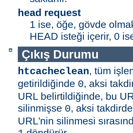
head request
1 ise, öğe, gövde olmak
HEAD isteği içerir, 0 is
Çıkış Durumu
, tüm işle
htcacheclean
getirildiğinde
, aksi takd
0
URL belirtildiğinde, bu U
silinmişse
, aksi takdird
0
URL'nin silinmesi sırasınd
döndürür.