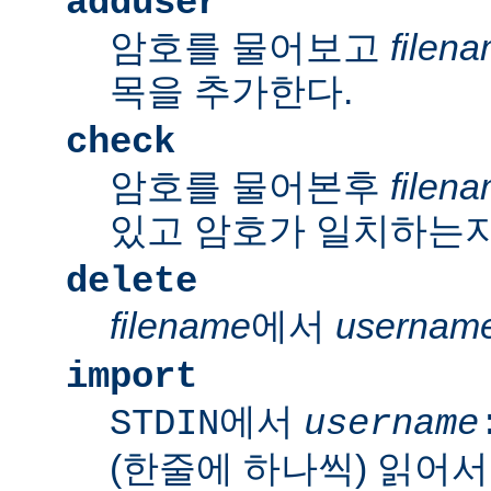
adduser
암호를 물어보고
filen
목을 추가한다.
check
암호를 물어본후
filen
있고 암호가 일치하는지
delete
filename
에서
usernam
import
에서
STDIN
username
(한줄에 하나씩) 읽어