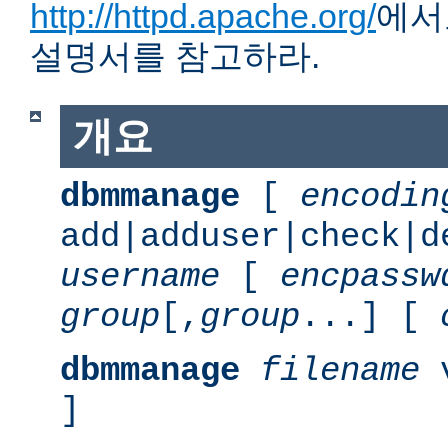
http://httpd.apache.org/
에서
설명서를 참고하라.
개요
dbmmanage
[
encodin
add|adduser|check|d
username
[
encpassw
group
[,
group
...] [
dbmmanage
filename
v
]