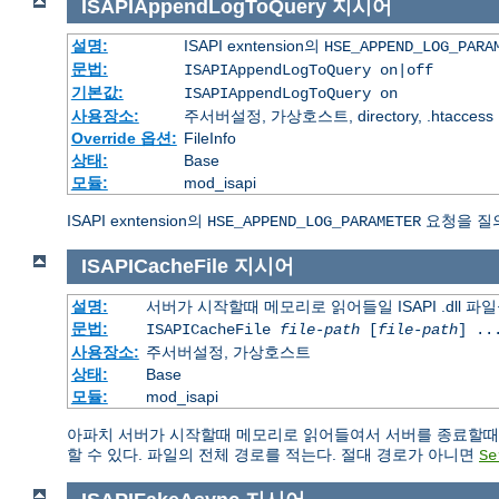
ISAPIAppendLogToQuery
지시어
설명:
ISAPI exntension의
HSE_APPEND_LOG_PARA
문법:
ISAPIAppendLogToQuery on|off
기본값:
ISAPIAppendLogToQuery on
사용장소:
주서버설정, 가상호스트, directory, .htaccess
Override 옵션:
FileInfo
상태:
Base
모듈:
mod_isapi
ISAPI exntension의
요청을 질
HSE_APPEND_LOG_PARAMETER
ISAPICacheFile
지시어
설명:
서버가 시작할때 메모리로 읽어들일 ISAPI .dll 파
문법:
ISAPICacheFile
file-path
[
file-path
] ..
사용장소:
주서버설정, 가상호스트
상태:
Base
모듈:
mod_isapi
아파치 서버가 시작할때 메모리로 읽어들여서 서버를 종료할때까지
할 수 있다. 파일의 전체 경로를 적는다. 절대 경로가 아니면
Se