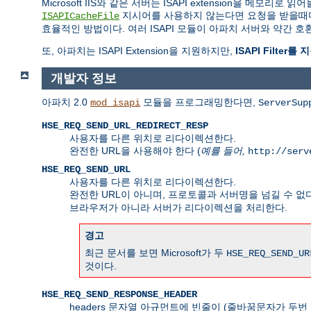
Microsoft IIS와 같은 서버는 ISAPI extension을
지시어를 사용하지 않는다면 요청을 받을때마다 
ISAPICacheFile
효율적인 방법이다. 여러 ISAPI 모듈이 아파치 서버와 약간
또, 아파치는 ISAPI Extension을 지원하지만,
ISAPI Filter
개발자 정보
아파치 2.0
모듈을 프로그래밍한다면,
mod_isapi
ServerSup
HSE_REQ_SEND_URL_REDIRECT_RESP
사용자를 다른 위치로 리다이렉션한다.
완전한 URL을 사용해야 한다 (
예를 들어,
http://serv
HSE_REQ_SEND_URL
사용자를 다른 위치로 리다이렉션한다.
완전한 URL이 아니며, 프로토콜과 서버명을 넘길 수 없다
브라우저가 아니라 서버가 리다이렉션을 처리한다.
경고
최근 문서를 보면 Microsoft가 두
HSE_REQ_SEND_UR
것이다.
HSE_REQ_SEND_RESPONSE_HEADER
headers 문자열 아규먼트에 빈줄이 (줄바꿈문자가 두번