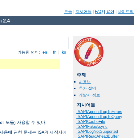
모듈
|
지시어들
|
FAQ
|
용어
|
사이트맵
 2.4
가능한 언어:
en
|
fr
|
ko
주제
사용법
추가 설명
개발자 정보
지시어들
ISAPIAppendLogToErrors
ISAPIAppendLogToQuery
ISAPICacheFile
 .dll 모듈) 사용할 수 있다.
ISAPIFakeAsync
ISAPILogNotSupported
ion 사용에 관한 문제는 ISAPI 제작자에
ISAPIReadAheadBuffer