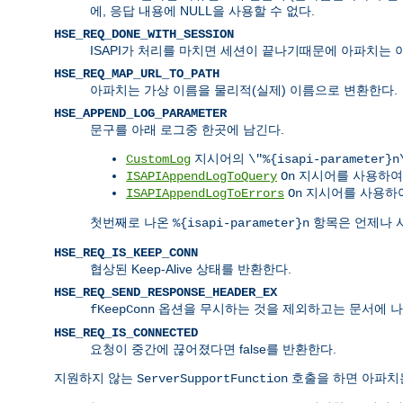
에, 응답 내용에 NULL을 사용할 수 없다.
HSE_REQ_DONE_WITH_SESSION
ISAPI가 처리를 마치면 세션이 끝나기때문에 아파치는 
HSE_REQ_MAP_URL_TO_PATH
아파치는 가상 이름을 물리적(실제) 이름으로 변환한다.
HSE_APPEND_LOG_PARAMETER
문구를 아래 로그중 한곳에 남긴다.
지시어의
CustomLog
\"%{isapi-parameter}n
지시어를 사용하
ISAPIAppendLogToQuery
On
지시어를 사용하여
ISAPIAppendLogToErrors
On
첫번째로 나온
항목은 언제나 
%{isapi-parameter}n
HSE_REQ_IS_KEEP_CONN
협상된 Keep-Alive 상태를 반환한다.
HSE_REQ_SEND_RESPONSE_HEADER_EX
옵션을 무시하는 것을 제외하고는 문서에 나
fKeepConn
HSE_REQ_IS_CONNECTED
요청이 중간에 끊어졌다면 false를 반환한다.
지원하지 않는
호출을 하면 아파
ServerSupportFunction