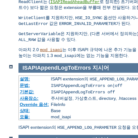
는 (
로 정의한) 초기버
ReadClient
ISAPIReadAheadBuffer
트수) 보다 짧은 요청은 extension을 부를때 전부 전달된다. 요청이 
를 지원하지만,
옵션만 사용하거나
WriteClient
HSE_IO_SYNC
값은
가 된다.
GetLastError
ERROR_INVALID_PARAMETER
은 지원하지만, (다른 서버에서 정의하는
GetServerVariable
값을 사용할 수 있다.
ALL_RAW
아파치 2.0
는 이후 ISAPI 규약에 나온 추가 기능
mod_isapi
높이는 아파치 1.3
에는 없는 기능을 지원한다.
mod_isapi
ISAPIAppendLogToErrors
지시어
설명:
ISAPI exntension의
HSE_APPEND_LOG_PARA
문법:
ISAPIAppendLogToErrors on|off
기본값:
ISAPIAppendLogToErrors off
사용장소:
주서버설정, 가상호스트, directory, .htaccess
Override 옵션:
FileInfo
상태:
Base
모듈:
mod_isapi
ISAPI exntension의
요청을 오
HSE_APPEND_LOG_PARAMETER