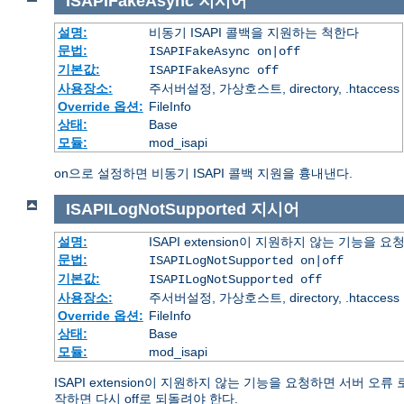
ISAPIFakeAsync
지시어
설명:
비동기 ISAPI 콜백을 지원하는 척한다
문법:
ISAPIFakeAsync on|off
기본값:
ISAPIFakeAsync off
사용장소:
주서버설정, 가상호스트, directory, .htaccess
Override 옵션:
FileInfo
상태:
Base
모듈:
mod_isapi
on으로 설정하면 비동기 ISAPI 콜백 지원을 흉내낸다.
ISAPILogNotSupported
지시어
설명:
ISAPI extension이 지원하지 않는 기능을
문법:
ISAPILogNotSupported on|off
기본값:
ISAPILogNotSupported off
사용장소:
주서버설정, 가상호스트, directory, .htaccess
Override 옵션:
FileInfo
상태:
Base
모듈:
mod_isapi
ISAPI extension이 지원하지 않는 기능을 요청하면 서버 
작하면 다시 off로 되돌려야 한다.