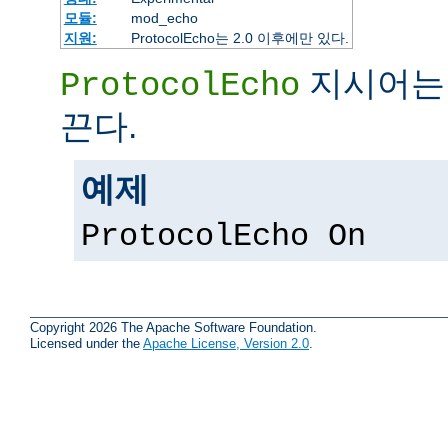
모듈:
mod_echo
지원:
ProtocolEcho는 2.0 이후에만 있다.
지시어는 
ProtocolEcho
끈다.
예제
ProtocolEcho On
Copyright 2026 The Apache Software Foundation.
Licensed under the
Apache License, Version 2.0
.