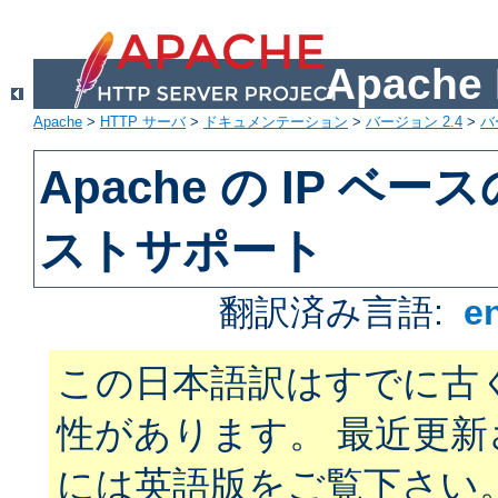
Apach
Apache
>
HTTP サーバ
>
ドキュメンテーション
>
バージョン 2.4
>
バ
Apache の IP ベ
ストサポート
翻訳済み言語:
e
この日本語訳はすでに古
性があります。 最近更
には英語版をご覧下さい