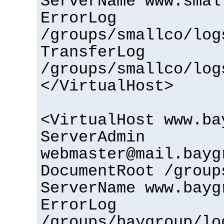
ServerName www.smal
ErrorLog
/groups/smallco/log
TransferLog
/groups/smallco/log
</VirtualHost>
<VirtualHost www.ba
ServerAdmin
webmaster@mail.bayg
DocumentRoot /group
ServerName www.bayg
ErrorLog
/groups/baygroup/lo