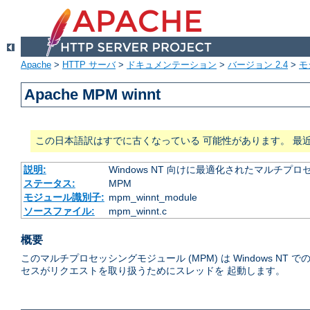
Apache
>
HTTP サーバ
>
ドキュメンテーション
>
バージョン 2.4
>
モ
Apache MPM winnt
この日本語訳はすでに古くなっている 可能性があります。 最
説明:
Windows NT 向けに最適化されたマルチプ
ステータス:
MPM
モジュール識別子:
mpm_winnt_module
ソースファイル:
mpm_winnt.c
概要
このマルチプロセッシングモジュール (MPM) は Windows
セスがリクエストを取り扱うためにスレッドを 起動します。