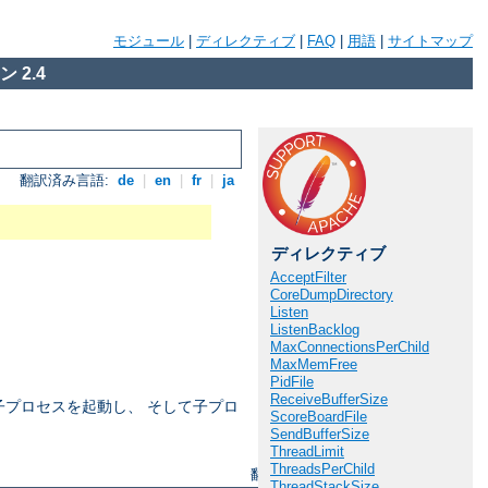
モジュール
|
ディレクティブ
|
FAQ
|
用語
|
サイトマップ
 2.4
翻訳済み言語:
de
|
en
|
fr
|
ja
ディレクティブ
AcceptFilter
CoreDumpDirectory
Listen
ListenBacklog
MaxConnectionsPerChild
MaxMemFree
PidFile
ReceiveBufferSize
の子プロセスを起動し、 そして子プロ
ScoreBoardFile
SendBufferSize
ThreadLimit
ThreadsPerChild
翻訳済み言語:
de
|
en
|
fr
|
ja
ThreadStackSize