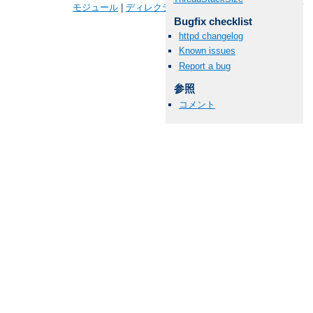
モジュール
|
ディレクティブ
|
FAQ
|
用語
|
サイトマップ
Bugfix checklist
httpd changelog
Known issues
Report a bug
参照
コメント