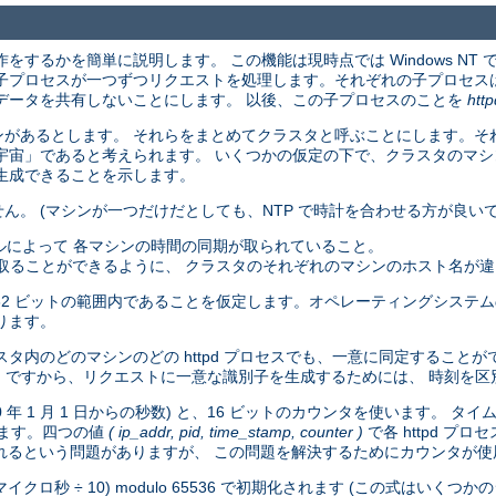
動作をするかを簡単に説明します。 この機能は現時点では Windows NT 
 その子プロセスが一つずつリクエストを処理します。それぞれの子プロセス
データを共有しないことにします。 以後、この子プロセスのことを
ht
あるとします。 それらをまとめてクラスタと呼ぶことにします。それぞれ
宇宙」であると考えられます。 いくつかの仮定の下で、クラスタのマ
生成できることを示します。
。 (マシンが一つだけだとしても、NTP で時計を合わせる方が良いで
ルによって 各マシンの時間の同期が取られていること。
け取ることができるように、 クラスタのそれぞれのマシンのホスト名が
が 32 ビットの範囲内であることを仮定します。オペレーティングシステムの 
ります。
内のどのマシンのどの httpd プロセスでも、一意に同定することがで
きます。 ですから、リクエストに一意な識別子を生成するためには、 時刻
970 年 1 月 1 日からの秒数) と、16 ビットのカウンタを使います。
します。四つの値
( ip_addr, pid, time_stamp, counter )
で各 httpd プロ
用されるという問題がありますが、 この問題を解決するためにカウンタが
クロ秒 ÷ 10) modulo 65536 で初期化されます (この式はいく