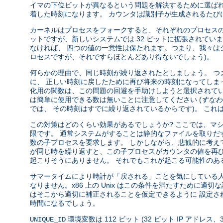
イマの下位ビットが異なるという問題を解決するために選ばれ
着した時刻になります。 カウンタは識別子が生成されるたびに増
カーネルはプロセスをフォークすると、それぞれのプロセスのために p
ットですが、新しいシステムでは 32 ビットに拡張されていま
なければ、 四つの値の一意性は保たれます。つまり、我々はシステム
ロセスですが、それですらほとんどあり得ないでしょう)。
何らかの理由で、同じ時刻が繰り返されたとしましょう。 つ
に、 正しい時刻に戻したために再び将来の時刻になってしまっ
化用の関数は、この問題の回避を手助けしようと選択されてい
は簡単に使用できる数は無いことに注意してください (
すなわ
では、 その時刻はすでに繰り返されているからです)。 これ
この対策はどのくらい効果があるでしょうか? ここでは、マシ
限です。 通常システムがすることは静的なファイルを取りだ
数の子プロセスを要求します。 しかしながら、悲観的に考えて
が同じ時を繰り返すと、この子プロセスがカウンタの値を再び使
起こりそうにありません。 それでもこれが起こる可能性のある
サマータイムにより時計が「戻される」ことを気にしている人が
なりません。x86 上の Unix はこの条件を満たすために適
はそこから適切に補正されることを仮定できるように 設定され
時間になるでしょう。
環境変数は 112 ビット (32 ビット IP アドレ
UNIQUE_ID