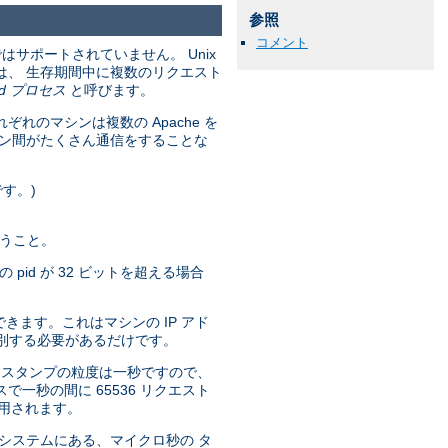
参照
コメント
ではサポートされていません。 Unix
は、 生存期間中に複数のリクエスト
tpd プロセス
と呼びます。
のマシンは複数の Apache を
シン間がたくさん通信をすることな
す。)
違うこと。
pid が 32 ビットを超える場合
きます。これはマシンの IP アド
を区別する必要があるだけです。
 タイムスタンプの粒度は一秒ですので、
セスで一秒の間に 65536 リクエスト
使用されます。
つかのシステムにある、マイクロ秒の タ