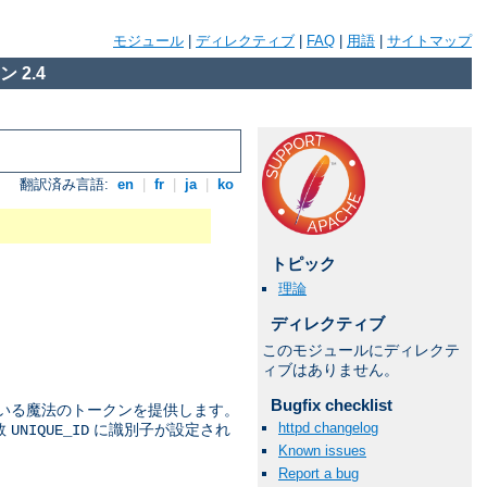
モジュール
|
ディレクティブ
|
FAQ
|
用語
|
サイトマップ
 2.4
翻訳済み言語:
en
|
fr
|
ja
|
ko
トピック
理論
ディレクティブ
このモジュールにディレクテ
ィブはありません。
Bugfix checklist
ている魔法のトークンを提供します。
httpd changelog
数
に識別子が設定され
UNIQUE_ID
Known issues
Report a bug