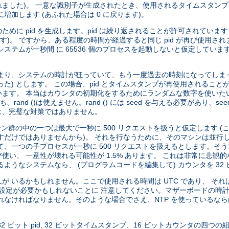
ました)。 一意な識別子が生成されたとき、使用されるタイムスタンプ
加します (あふれた場合は 0 に戻ります)。
id を生成します。pid は繰り返されることが許可されています (pid 
す)。 ですから、ある程度の時間が経過すると同じ pid が再び使用さ
が一秒間 に 65536 個のプロセスを起動しないと仮定しています (いくつ
まり、システムの時計が狂っていて、もう一度過去の時刻になってしまっ
た) とします。 この場合、pid とタイムスタンプが再使用されること
ます。 本当はカウンタの初期化をするためにランダムな数字を使いた
ち
、rand ()は使えません。rand () には seed を与える必要があり
は、完璧な対策ではありません。
ン群の中の一つは最大で一秒に 500 リクエストを扱うと仮定します 
すだけではありませんから)。 それを行なうために、そのマシンは並行
、一つの子プロセスが一秒に 500 リクエストを扱えるとします。そうす
い、 一意性が壊れる可能性が 1.5% あります。 これは非常に悲観
ようなシステムなら、 (プログラムコードを編集して) カウンタを 32
 いるかもしれません。ここで使用される時間は UTC であり、 そ
切な設定が必要かもしれないことに 注意してください。マザーボードの時計は
なければなりません。そのような場合でさえ、NTP を使っているならば
ス、32 ビット pid, 32 ビットタイムスタンプ、16 ビットカウンタの四つ