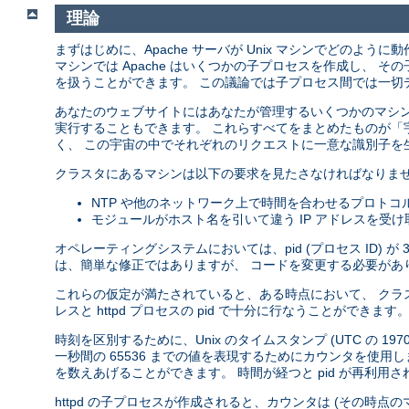
理論
まずはじめに、Apache サーバが Unix マシンでどのように
マシンでは Apache はいくつかの子プロセスを作成し、
を扱うことができます。 この議論では子プロセス間では一切
あなたのウェブサイトにはあなたが管理するいくつかのマシンが
実行することもできます。 これらすべてをまとめたものが「
く、 この宇宙の中でそれぞれのリクエストに一意な識別子を
クラスタにあるマシンは以下の要求を見たさなければなりません
NTP や他のネットワーク上で時間を合わせるプロトコ
モジュールがホスト名を引いて違う IP アドレスを受
オペレーティングシステムにおいては、pid (プロセス ID) 
は、簡単な修正ではありますが、 コードを変更する必要があ
これらの仮定が満たされていると、ある時点において、 クラスタ
レスと httpd プロセスの pid で十分に行なうことがで
時刻を区別するために、Unix のタイムスタンプ (UTC の 1
一秒間の 65536 までの値を表現するためにカウンタを使用
を数えあげることができます。 時間が経つと pid が再利
httpd の子プロセスが作成されると、カウンタは (その時点のマイ