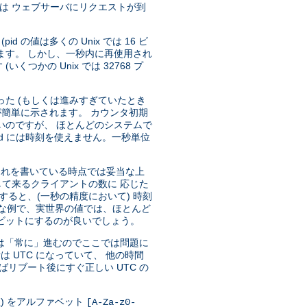
は ウェブサーバにリクエストが到
の値は多くの Unix では 16 ビ
れます。 しかし、一秒内に再使用され
かの Unix では 32768 プ
た (もしくは進みすぎていたとき
が簡単に示されます。 カウンタ初期
いのですが、 ほとんどのシステムで
、seed には時刻を使えません。一秒単位
(これを書いている時点では妥当な上
して来るクライアントの数に 応じた
ると、(一秒の精度において) 時刻
的な例で、実世界の値では、ほとんど
 ビットにするのが良いでしょう。
れは「常に」進むのでここでは問題に
 UTC になっていて、 他の時間
リブート後にすぐ正しい UTC の
の組) をアルファベット
[A-Za-z0-