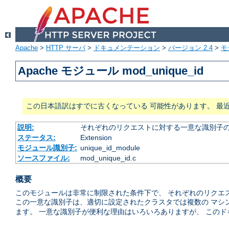
Apache
>
HTTP サーバ
>
ドキュメンテーション
>
バージョン 2.4
>
モ
Apache モジュール mod_unique_id
この日本語訳はすでに古くなっている 可能性があります。 最
説明:
それぞれのリクエストに対する一意な識別子の
ステータス:
Extension
モジュール識別子:
unique_id_module
ソースファイル:
mod_unique_id.c
概要
このモジュールは非常に制限された条件下で、 それぞれのリクエ
この一意な識別子は、適切に設定されたクラスタでは複数の マシ
ます。 一意な識別子が便利な理由はいろいろありますが、 この