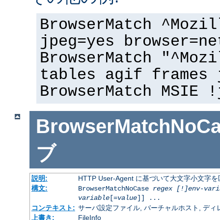
BrowserMatch ^Mozil
jpeg=yes browser=ne
BrowserMatch "^Mozi
tables agif frames 
BrowserMatch MSIE !
BrowserMatchNoCa
ブ
説明:
HTTP User-Agent に基づいて大文字小
構文:
BrowserMatchNoCase
regex [!]env-vari
variable
[=
value
]] ...
コンテキスト:
サーバ設定ファイル, バーチャルホスト, ディレクトリ
上書き:
FileInfo