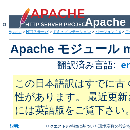
Apach
Apache
>
HTTP サーバ
>
ドキュメンテーション
>
バージョン 2.4
>
モ
Apache モジュール mo
翻訳済み言語:
e
この日本語訳はすでに古
性があります。 最近更
には英語版をご覧下さい
説明:
リクエストの特徴に基づいた環境変数の設定