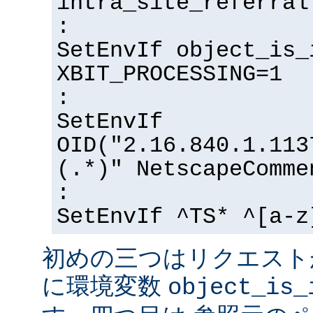
intra_site_referral
:
SetEnvIf object_is_
XBIT_PROCESSING=1
:
SetEnvIf
OID("2.16.840.1.113
(.*)" NetscapeComme
:
SetEnvIf ^TS* ^[a-z
初めの三つはリクエスト
に環境変数
object_is_