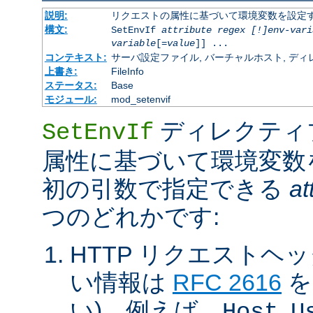
説明:
リクエストの属性に基づいて環境変数を設定
構文:
SetEnvIf
attribute regex [!]env-vari
variable
[=
value
]] ...
コンテキスト:
サーバ設定ファイル, バーチャルホスト, ディレクトリ
上書き:
FileInfo
ステータス:
Base
モジュール:
mod_setenvif
ディレクティ
SetEnvIf
属性に基づいて環境変数
初の引数で指定できる
at
つのどれかです:
HTTP リクエストヘ
い情報は
RFC 2616
を
い)。例えば、
,
Host
U