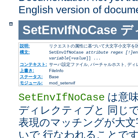
English version of docum
SetEnvIfNoCase
デ
説明:
リクエストの属性に基づいて大文字小文字を
構文:
SetEnvIfNoCase
attribute regex [!]en
variable
[=
value
]] ...
コンテキスト:
サーバ設定ファイル, バーチャルホスト, ディレクトリ
上書き:
FileInfo
ステータス:
Base
モジュール:
mod_setenvif
は意
SetEnvIfNoCase
ディレクティブと 同じ
表現のマッチングが大文
いで 行なわれることです