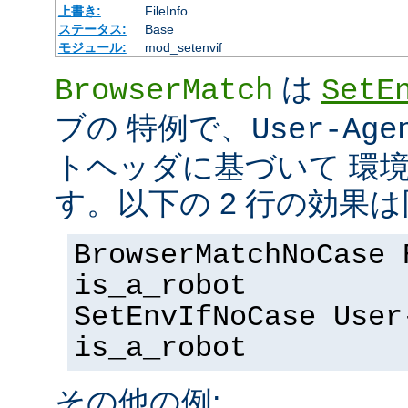
上書き:
FileInfo
ステータス:
Base
モジュール:
mod_setenvif
は
BrowserMatch
SetE
ブの 特例で、
User-Age
トヘッダに基づいて 環
す。以下の 2 行の効果
BrowserMatchNoCase 
is_a_robot
SetEnvIfNoCase User
is_a_robot
その他の例: