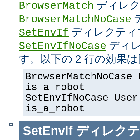
ディレク
BrowserMatch
BrowserMatchNoCase
ディレクティ
SetEnvIf
ディレ
SetEnvIfNoCase
す。以下の 2 行の効果は
BrowserMatchNoCase 
is_a_robot
SetEnvIfNoCase User
is_a_robot
SetEnvIf
ディレクテ