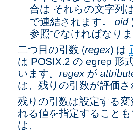
合は それらの文字列
で連結されます。
oid
参照でなければなりま
二つ目の引数 (
regex
) は
は POSIX.2 の egre
います。
regex
が
attribut
は、残りの引数が評価さ
残りの引数は設定する変
れる値を指定することも
は、