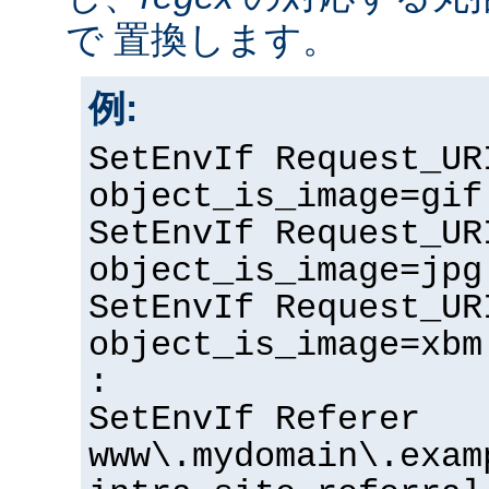
で 置換します。
例:
SetEnvIf Request_UR
object_is_image=gif
SetEnvIf Request_UR
object_is_image=jpg
SetEnvIf Request_UR
object_is_image=xbm
:
SetEnvIf Referer
www\.mydomain\.exam