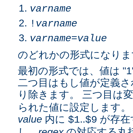
varname
!
varname
varname
=
value
のどれかの形式になりま
最初の形式では、値は "1
二つ目はもし値が定義さ
り除きます。 三つ目は
られた値に設定します。 2.
value
内に
..
が存在
$1
$9
し、
regex
の対応する丸