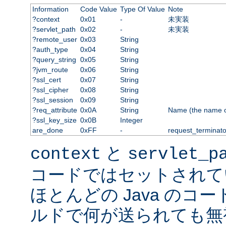
Information
Code Value
Type Of Value
Note
?context
0x01
-
未実装
?servlet_path
0x02
-
未実装
?remote_user
0x03
String
?auth_type
0x04
String
?query_string
0x05
String
?jvm_route
0x06
String
?ssl_cert
0x07
String
?ssl_cipher
0x08
String
?ssl_session
0x09
String
?req_attribute
0x0A
String
Name (the name of 
?ssl_key_size
0x0B
Integer
are_done
0xFF
-
request_terminato
と
context
servlet_p
コードではセットされて
ほとんどの Java のコ
ルドで何が送られても無