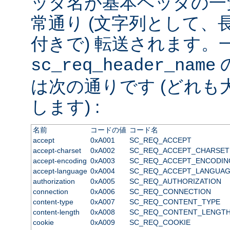
ッダ名が基本ヘッダの一
常通り (文字列として、
付きで) 転送されます。
sc_req_header_name
は次の通りです (どれも
します) :
名前
コードの値
コード名
accept
0xA001
SC_REQ_ACCEPT
accept-charset
0xA002
SC_REQ_ACCEPT_CHARSET
accept-encoding
0xA003
SC_REQ_ACCEPT_ENCODIN
accept-language
0xA004
SC_REQ_ACCEPT_LANGUA
authorization
0xA005
SC_REQ_AUTHORIZATION
connection
0xA006
SC_REQ_CONNECTION
content-type
0xA007
SC_REQ_CONTENT_TYPE
content-length
0xA008
SC_REQ_CONTENT_LENGT
cookie
0xA009
SC_REQ_COOKIE