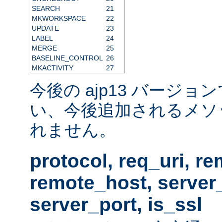
SEARCH
21
MKWORKSPACE
22
UPDATE
23
LABEL
24
MERGE
25
BASELINE_CONTROL
26
MKACTIVITY
27
今後の ajp13 バージ
い、今後追加されるメソ
れません。
protocol, req_uri, r
remote_host, serve
server_port, is_ssl