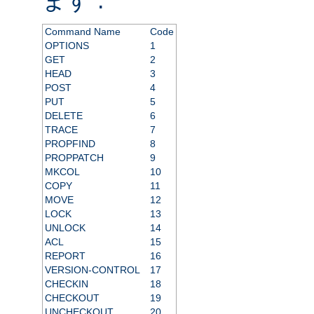
Command Name
Code
OPTIONS
1
GET
2
HEAD
3
POST
4
PUT
5
DELETE
6
TRACE
7
PROPFIND
8
PROPPATCH
9
MKCOL
10
COPY
11
MOVE
12
LOCK
13
UNLOCK
14
ACL
15
REPORT
16
VERSION-CONTROL
17
CHECKIN
18
CHECKOUT
19
UNCHECKOUT
20