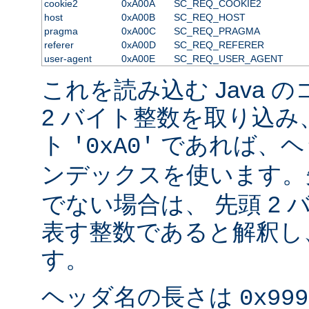
cookie2
0xA00A
SC_REQ_COOKIE2
host
0xA00B
SC_REQ_HOST
pragma
0xA00C
SC_REQ_PRAGMA
referer
0xA00D
SC_REQ_REFERER
user-agent
0xA00E
SC_REQ_USER_AGENT
これを読み込む Java 
2 バイト整数を取り込み
ト
であれば、ヘ
'0xA0'
ンデックスを使います
でない場合は、 先頭 2
表す整数であると解釈し
す。
ヘッダ名の長さは
0x999