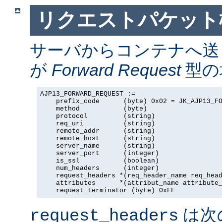
リクエストパケット
サーバからコンテナへ送
が
Forward Request
型の場
AJP13_FORWARD_REQUEST :=

    prefix_code      (byte) 0x02 = JK_AJP13_FO
    method           (byte)

    protocol         (string)

    req_uri          (string)

    remote_addr      (string)

    remote_host      (string)

    server_name      (string)

    server_port      (integer)

    is_ssl           (boolean)

    num_headers      (integer)

    request_headers *(req_header_name req_head
    attributes      *(attribut_name attribute_
    request_terminator (byte) OxFF
は次
request_headers