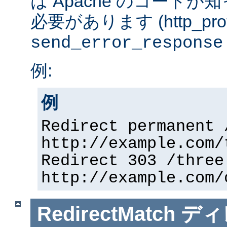
は Apache のコード
必要があります (http_prot
send_error_response
例:
例
Redirect permanent 
http://example.com/
Redirect 303 /three
http://example.com/
RedirectMatch
ディ