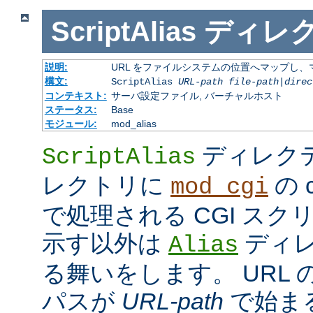
ScriptAlias
ディレ
説明:
URL をファイルシステムの位置へマップし、マ
構文:
ScriptAlias
URL-path
file-path
|
direc
コンテキスト:
サーバ設定ファイル, バーチャルホスト
ステータス:
Base
モジュール:
mod_alias
ディレク
ScriptAlias
レクトリに
の c
mod_cgi
で処理される CGI ス
示す以外は
ディレ
Alias
る舞いをします。 URL の
パスが
URL-path
で始ま