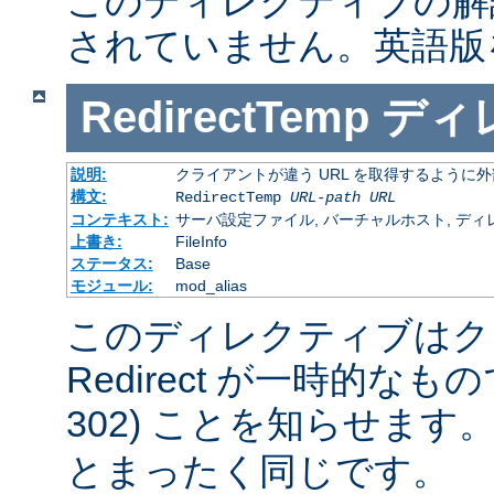
このディレクティブの解
されていません。英語版
RedirectTemp
ディ
説明:
クライアントが違う URL を取得するように
構文:
RedirectTemp
URL-path
URL
コンテキスト:
サーバ設定ファイル, バーチャルホスト, ディレクトリ
上書き:
FileInfo
ステータス:
Base
モジュール:
mod_alias
このディレクティブはク
Redirect が一時的な
302) ことを知らせます
とまったく同じです。