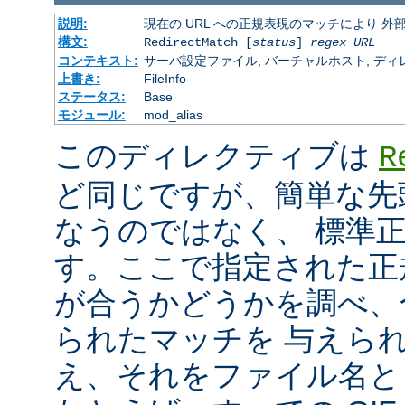
説明:
現在の URL への正規表現のマッチにより 
構文:
RedirectMatch [
status
]
regex
URL
コンテキスト:
サーバ設定ファイル, バーチャルホスト, ディレクトリ
上書き:
FileInfo
ステータス:
Base
モジュール:
mod_alias
このディレクティブは
R
ど同じですが、簡単な先
なうのではなく、 標準
す。ここで指定された正規表
が合うかどうかを調べ、
られたマッチを 与えら
え、それをファイル名と