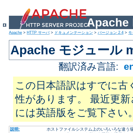
Apach
Apache
>
HTTP サーバ
>
ドキュメンテーション
>
バージョン 2.4
>
モ
Apache モジュール mo
翻訳済み言語:
e
この日本語訳はすでに古
性があります。 最近更
には英語版をご覧下さい
説明:
ホストファイルシステム上のいろいろな違う場