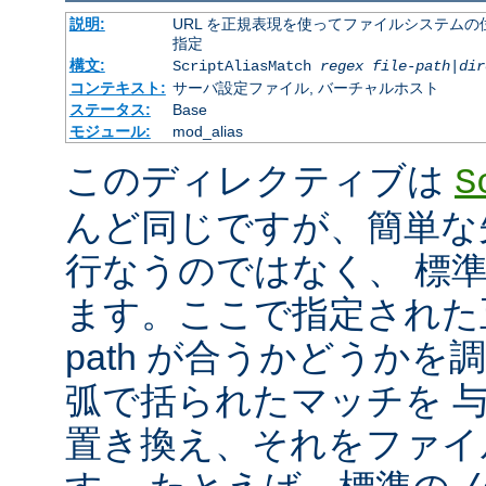
説明:
URL を正規表現を使ってファイルシステムの
指定
構文:
ScriptAliasMatch
regex
file-path
|
dir
コンテキスト:
サーバ設定ファイル, バーチャルホスト
ステータス:
Base
モジュール:
mod_alias
このディレクティブは
S
んど同じですが、簡単な
行なうのではなく、 標
ます。ここで指定された正
path が合うかどうか
弧で括られたマッチを 
置き換え、それをファイ