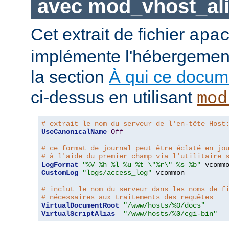
avec mod_vhost_al
Cet extrait de fichier
apa
implémente l'hébergement 
la section
À qui ce docume
ci-dessus en utilisant
mod
# extrait le nom du serveur de l'en-tête Host
UseCanonicalName
Off
# ce format de journal peut être éclaté en jo
# à l'aide du premier champ via l'utilitaire 
LogFormat
"%V %h %l %u %t \"%r\" %s %b"
CustomLog
"logs/access_log"
 vcommon

# inclut le nom du serveur dans les noms de f
# nécessaires aux traitements des requêtes
VirtualDocumentRoot
"/www/hosts/%0/docs"
VirtualScriptAlias
"/www/hosts/%0/cgi-bin"