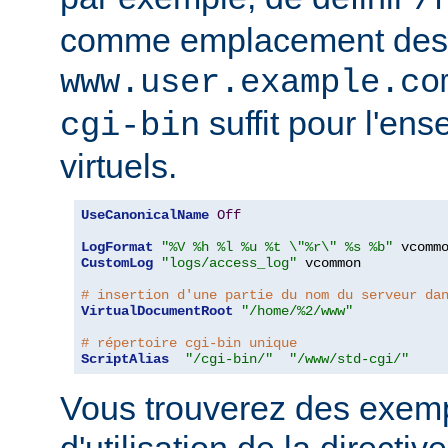
comme emplacement des
www.user.example.co
suffit pour l'en
cgi-bin
virtuels.
UseCanonicalName
Off
LogFormat
"%V %h %l %u %t \"%r\" %s %b"
CustomLog
"logs/access_log"
 vcommon

# insertion d'une partie du nom du serveur da
VirtualDocumentRoot
"/home/%2/www"
# répertoire cgi-bin unique
ScriptAlias
"/cgi-bin/"
"/www/std-cgi/"
Vous trouverez des exemp
d'utilisation de la directive