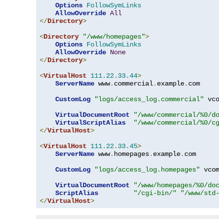
Options
FollowSymLinks
AllowOverride
All
</
Directory
>
<
Directory
"/www/homepages"
>
Options
FollowSymLinks
AllowOverride
None
</
Directory
>
<
VirtualHost
111.22
.
33.44
>
ServerName
 www
.
commercial
.
example
.
com

CustomLog
"logs/access_log.commercial"
 vco
VirtualDocumentRoot
"/www/commercial/%0/d
VirtualScriptAlias
"/www/commercial/%0/c
</
VirtualHost
>
<
VirtualHost
111.22
.
33.45
>
ServerName
 www
.
homepages
.
example
.
com

CustomLog
"logs/access_log.homepages"
 vcom
VirtualDocumentRoot
"/www/homepages/%0/do
ScriptAlias
"/cgi-bin/"
"/www/std
</
VirtualHost
>