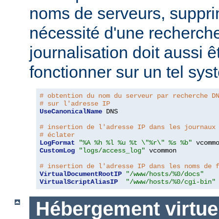
noms de serveurs, suppri
nécessité d'une recherch
journalisation doit aussi 
fonctionner sur un tel sys
# obtention du nom du serveur par recherche D
# sur l'adresse IP
UseCanonicalName
 DNS

# insertion de l'adresse IP dans les journaux
# éclater
LogFormat
"%A %h %l %u %t \"%r\" %s %b"
CustomLog
"logs/access_log"
 vcommon

# insertion de l'adresse IP dans les noms de 
VirtualDocumentRootIP
"/www/hosts/%0/docs"
VirtualScriptAliasIP
"/www/hosts/%0/cgi-bin"
Hébergement virtue