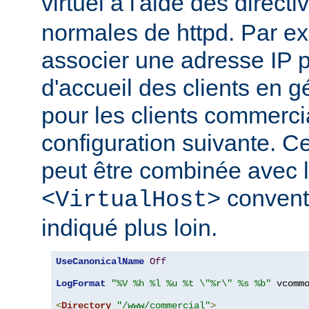
virtuel à l'aide des direct
normales de httpd. Par e
associer une adresse IP 
d'accueil des clients en g
pour les clients commerci
configuration suivante. Ce
peut être combinée avec l
convent
<VirtualHost>
indiqué plus loin.
UseCanonicalName
Off
LogFormat
"%V %h %l %u %t \"%r\" %s %b"
 vcommo
<
Directory
"/www/commercial"
>