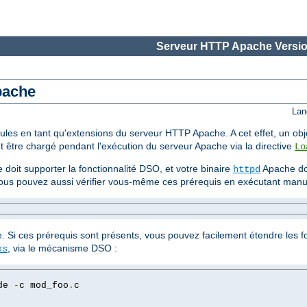
Serveur HTTP Apache Versio
Apache
Lan
modules en tant qu'extensions du serveur HTTP Apache. A cet effet, un 
t être chargé pendant l'exécution du serveur Apache via la directive
Lo
 doit supporter la fonctionnalité DSO, et votre binaire
Apache doi
httpd
Vous pouvez aussi vérifier vous-même ces prérequis en exécutant man
ée. Si ces prérequis sont présents, vous pouvez facilement étendre les f
, via le mécanisme DSO :
xs
de 
-
c mod_foo
.
c
