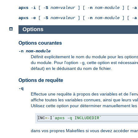
apxs
-
i
[ -
S
nom
=
valeur
] [ -
n
nom-module
] [ -
a
apxs
-
e
[ -
S
nom
=
valeur
] [ -
n
nom-module
] [ -
a
Options
Options courantes
-n
nom-module
Définit explicitement le nom du module pour les option
du module. Pour l'option
, cette option est nécessair
-g
défaut) en le déduisant du nom de fichier.
Options de requête
-q
Effectue une requête à propos des variables et de l'en
affiche toutes les variables connues, ainsi que leurs v
Utilisez cette option pour déterminer manuellement les 
INC
=-
I
`apxs -q INCLUDEDIR`
dans vos propres Makefiles si vous devez accéder man