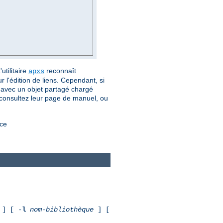
utilitaire
reconnaît
apxs
 l'édition de liens. Cependant, si
er avec un objet partagé chargé
 consultez leur page de manuel, ou
rce
] [ -
l
nom-bibliothèque
] [