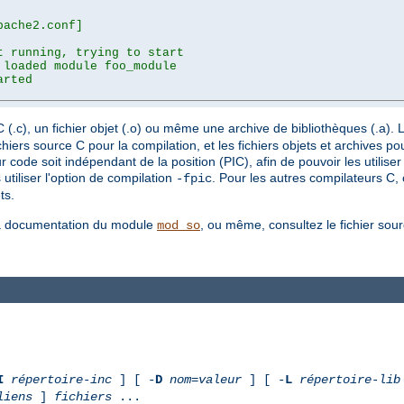
ache2.conf]

 running, trying to start

loaded module foo_module

rted

.c), un fichier objet (.o) ou même une archive de bibliothèques (.a). L'
ers source C pour la compilation, et les fichiers objets et archives pour
r code soit indépendant de la position (PIC), afin de pouvoir les utilis
tiliser l'option de compilation
. Pour les autres compilateurs C,
-fpic
ts.
 la documentation du module
, ou même, consultez le fichier sou
mod_so
I
répertoire-inc
] [ -
D
nom
=
valeur
] [ -
L
répertoire-lib
liens
]
fichiers
...