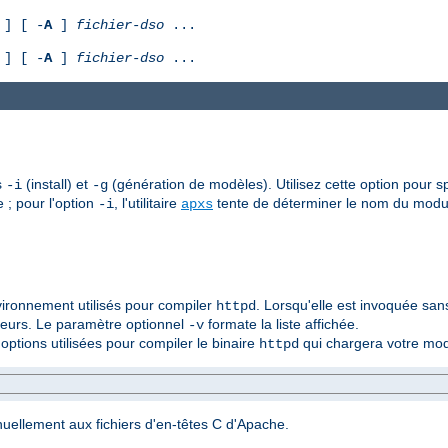
] [ -
A
]
fichier-dso
...
] [ -
A
]
fichier-dso
...
s
(install) et
(génération de modèles). Utilisez cette option pour sp
-i
-g
e ; pour l'option
, l'utilitaire
tente de déterminer le nom du modul
-i
apxs
vironnement utilisés pour compiler
. Lorsqu'elle est invoquée sa
httpd
aleurs. Le paramètre optionnel
formate la liste affichée.
-v
options utilisées pour compiler le binaire
qui chargera votre mod
httpd
uellement aux fichiers d'en-têtes C d'Apache.