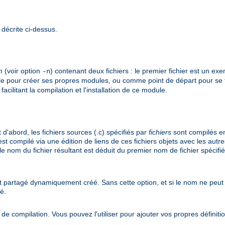
 décrite ci-dessus.
m
(voir option
) contenant deux fichiers : le premier fichier est un e
-n
le pour créer ses propres modules, ou comme point de départ pour se 
cilitant la compilation et l'installation de ce module.
d'abord, les fichiers sources (.c) spécifiés par
fichiers
sont compilés en
st compilé via une édition de liens de ces fichiers objets avec les autres
 le nom du fichier résultant est déduit du premier nom de fichier spécifi
jet partagé dynamiquement créé. Sans cette option, et si le nom ne peut 
sé.
e compilation. Vous pouvez l'utiliser pour ajouter vos propres définit