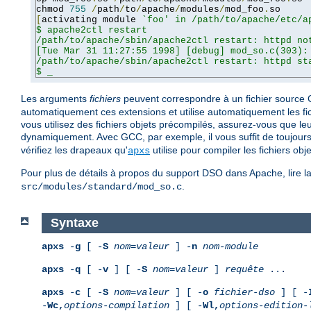
chmod 
755
/
path
/
to
/
apache
/
modules
/
mod_foo
.
[
activating module 
`foo' in /path/to/apache/etc/ap
$ apache2ctl restart

/path/to/apache/sbin/apache2ctl restart: httpd not
[Tue Mar 31 11:27:55 1998] [debug] mod_so.c(303): 
/path/to/apache/sbin/apache2ctl restart: httpd sta
$ _
Les arguments
fichiers
peuvent correspondre à un fichier source C (
automatiquement ces extensions et utilise automatiquement les fichi
vous utilisez des fichiers objets précompilés, assurez-vous que leu
dynamiquement. Avec GCC, par exemple, il vous suffit de toujours u
vérifiez les drapeaux qu'
utilise pour compiler les fichiers obje
apxs
Pour plus de détails à propos du support DSO dans Apache, lire
.
src/modules/standard/mod_so.c
Syntaxe
apxs
-
g
[ -
S
nom
=
valeur
] -
n
nom-module
apxs
-
q
[ -
v
] [ -
S
nom
=
valeur
]
requête
...
apxs
-
c
[ -
S
nom
=
valeur
] [ -
o
fichier-dso
] [ -
-
Wc,
options-compilation
] [ -
Wl,
options-edition-