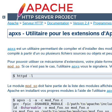
Apache
>
Serveur HTTP
>
Documentation
>
Version 2.4
>
Programmes
apxs - Utilitaire pour les extensions d'
est un utilitaire permettant de compiler et d'installer des 
apxs
compilé à partir d'un ou plusieurs
fichiers
sources ou objets et peu
Pour pouvoir utiliser ce mécanisme d'extensions, votre plate-forme
. Si ce n'est pas le cas, l'utilitaire
vous le signalera. 
mod_so
apxs
$ httpd 
-
l
Le module
doit faire partie de la liste des modules affich
mod_so
Apache en installant vos propres modules à l'aide de l'utilitaire
ap
$ apxs 
-
i 
-
a 
-
c mod_foo
.
c

gcc 
-
fpic 
-
DSHARED_MODULE 
-
I
/
path
/
to
/
apache
/
inclu
ld 
-
Bshareable
-
o mod_foo
.
so mod_foo
.
o

cp mod_foo
.
so 
/
path
/
to
/
apache
/
modules
/
mod_foo
.
so
