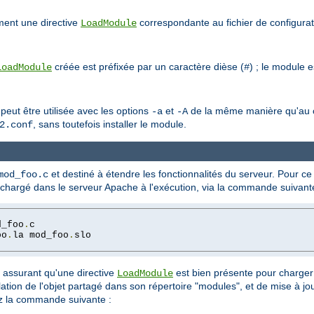
ment une directive
correspondante au fichier de configura
LoadModule
créée est préfixée par un caractère dièse (
) ; le module 
LoadModule
#
 peut être utilisée avec les options
et
de la même manière qu'au cou
-a
-A
, sans toutefois installer le module.
2.conf
et destiné à étendre les fonctionnalités du serveur. Pour ce
mod_foo.c
e chargé dans le serveur Apache à l'exécution, via la commande suivant
d_foo
.
oo
.
la mod_foo
.
slo

s assurant qu'une directive
est bien présente pour charger 
LoadModule
ion de l'objet partagé dans son répertoire "modules", et de mise à jou
ez la commande suivante :