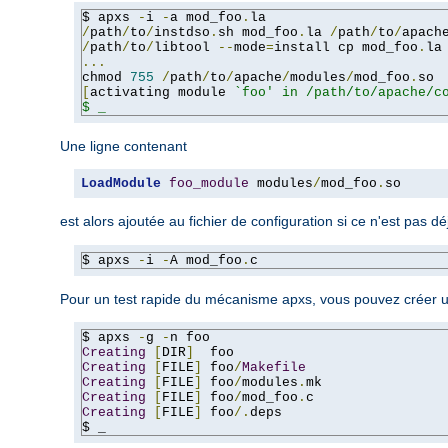
$ apxs 
-
i 
-
a mod_foo
.
/
path
/
to
/
instdso
.
sh mod_foo
.
la 
/
path
/
to
/
apach
/
path
/
to
/
libtool 
--
mode
=
install cp mod_foo
.
la
...
chmod 
755
/
path
/
to
/
apache
/
modules
/
mod_foo
.
[
activating module 
`foo' in /path/to/apache/co
$ _
Une ligne contenant
LoadModule
foo_module
 modules
/
mod_foo
.
so
est alors ajoutée au fichier de configuration si ce n'est pas dé
$ apxs 
-
i 
-
A mod_foo
.
c
Pour un test rapide du mécanisme apxs, vous pouvez créer u
$ apxs 
-
g 
-
Creating
[
DIR
]
Creating
[
FILE
]
 foo
/
Makefile
Creating
[
FILE
]
 foo
/
modules
.
Creating
[
FILE
]
 foo
/
mod_foo
.
Creating
[
FILE
]
 foo
/.
deps

$ _