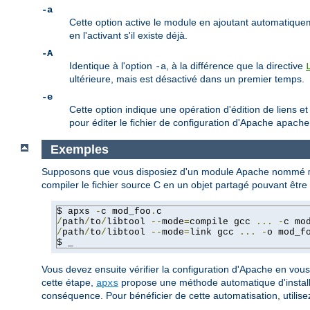
-a
Cette option active le module en ajoutant automatique
en l'activant s'il existe déjà.
-A
Identique à l'option
, à la différence que la directive
-a
ultérieure, mais est désactivé dans un premier temps.
-e
Cette option indique une opération d'édition de liens et
pour éditer le fichier de configuration d'Apache
apache
Exemples
Supposons que vous disposiez d'un module Apache nommé
compiler le fichier source C en un objet partagé pouvant êtr
$ apxs 
-
c mod_foo
.
/
path
/
to
/
libtool 
--
mode
=
compile gcc 
...
-
c mo
/
path
/
to
/
libtool 
--
mode
=
link gcc 
...
-
o mod_f
$ _
Vous devez ensuite vérifier la configuration d'Apache en vou
cette étape,
propose une méthode automatique d'installat
apxs
conséquence. Pour bénéficier de cette automatisation, utilis