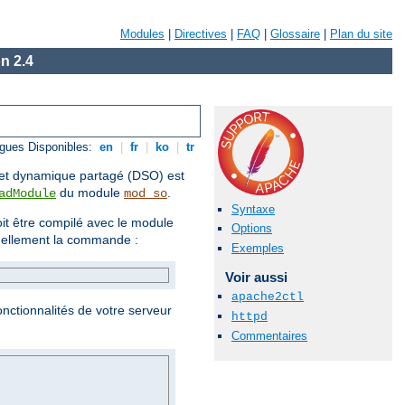
Modules
|
Directives
|
FAQ
|
Glossaire
|
Plan du site
n 2.4
gues Disponibles:
en
|
fr
|
ko
|
tr
objet dynamique partagé (DSO) est
du module
.
adModule
mod_so
Syntaxe
t être compilé avec le module
Options
uellement la commande :
Exemples
Voir aussi
apache2ctl
onctionnalités de votre serveur
httpd
Commentaires