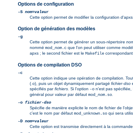
Options de configuration
-S
nom
=
valeur
Cette option permet de modifier la configuration d'apxs
Option de génération des modèles
-g
Cette option permet de générer un sous-répertoire
no
nommé
que l'on peut utiliser comme modè
mod_
nom
.c
apxs ; le second fichier est le
correspondant fa
Makefile
Options de compilation DSO
-c
Cette option indique une opération de compilation. Tout 
(.o), puis un objet dynamiquement partagé
fichier-dso
e
spécifiés par
fichiers
. Si l'option
n'est pas spécifiée,
-o
général pour valeur par défaut
.
mod_
nom
.so
-o
fichier-dso
Spécifie de manière explicite le nom de fichier de l'ob
c'est le nom par défaut
qui sera utili
mod_unknown.so
-D
nom
=
valeur
Cette option est transmise directement à la commande d