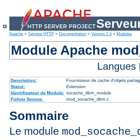
Serveu
Apache
>
Serveur HTTP
>
Documentation
>
Version 2.4
>
Modules
Module Apache mo
Langues 
Description:
Fournisseur de cache d'objets parta
Statut:
Extension
Identificateur de Module:
socache_dbm_module
Fichier Source:
mod_socache_dbm.c
Sommaire
Le module
mod_socache_