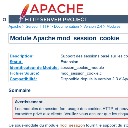
Apache
>
Serveur HTTP
>
Documentation
>
Version 2.4
>
Modules
Module Apache mod_session_cookie
Description:
Support des sessions basé sur les co
Statut:
Extension
Identificateur de Module:
session_cookie_module
Fichier Source:
mod_session_cookie.c
Compatibilité:
Disponible depuis la version 2.3 d'A
Sommaire
Avertissement
Les modules de session font usage des cookies HTTP, et peuvent
caractère privé aux clients. Veuillez vous assurer que les risq
Ce sous-module du module
fournit le support du s
mod_session