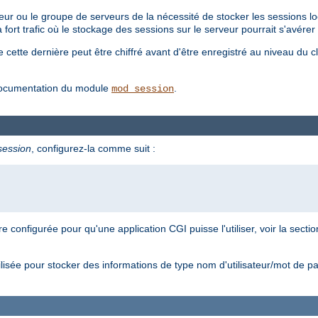
veur ou le groupe de serveurs de la nécessité de stocker les sessions l
à fort trafic où le stockage des sessions sur le serveur pourrait s'avé
de cette dernière peut être chiffré avant d'être enregistré au niveau du c
a documentation du module
.
mod_session
session
, configurez-la comme suit :
e configurée pour qu'une application CGI puisse l'utiliser, voir la sec
ilisée pour stocker des informations de type nom d'utilisateur/mot de p