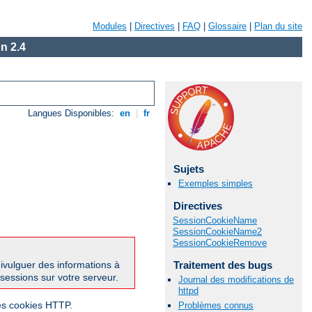
Modules
|
Directives
|
FAQ
|
Glossaire
|
Plan du site
n 2.4
Langues Disponibles:
en
|
fr
Sujets
Exemples simples
Directives
SessionCookieName
SessionCookieName2
SessionCookieRemove
Traitement des bugs
divulguer des informations à
 sessions sur votre serveur.
Journal des modifications de
httpd
des cookies HTTP.
Problèmes connus