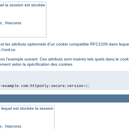
l la session est stockée
re, .htaccess
et les attributs optionnels d'un cookie compatible RFC2109 dans lequel
.
-Cookie
ans l'exemple suivant. Ces attributs sont insérés tels quels dans le cook
ement selon la spécification des cookies.
n
=
example
.
com
;
httponly
;
secure
;
version
=
1
;
lequel est stockée la session
re, .htaccess