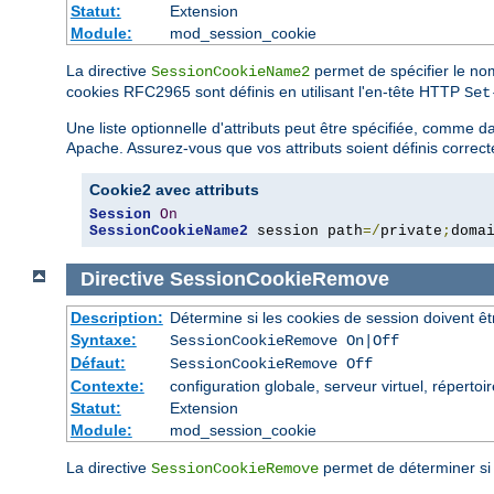
Statut:
Extension
Module:
mod_session_cookie
La directive
permet de spécifier le nom
SessionCookieName2
cookies RFC2965 sont définis en utilisant l'en-tête HTTP
Set
Une liste optionnelle d'attributs peut être spécifiée, comme d
Apache. Assurez-vous que vos attributs soient définis correct
Cookie2 avec attributs
Session
On
SessionCookieName2
 session path
=/
private
;
doma
Directive
SessionCookieRemove
Description:
Détermine si les cookies de session doivent ê
Syntaxe:
SessionCookieRemove On|Off
Défaut:
SessionCookieRemove Off
Contexte:
configuration globale, serveur virtuel, répertoi
Statut:
Extension
Module:
mod_session_cookie
La directive
permet de déterminer si 
SessionCookieRemove