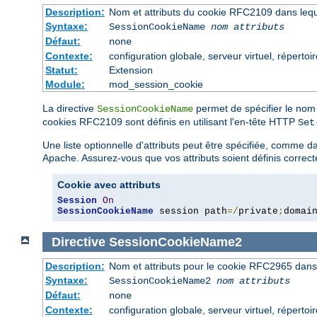
Description:
Nom et attributs du cookie RFC2109 dans leque
Syntaxe:
SessionCookieName
nom
attributs
Défaut:
none
Contexte:
configuration globale, serveur virtuel, répertoi
Statut:
Extension
Module:
mod_session_cookie
La directive
permet de spécifier le nom 
SessionCookieName
cookies RFC2109 sont définis en utilisant l'en-tête HTTP
Set
Une liste optionnelle d'attributs peut être spécifiée, comme d
Apache. Assurez-vous que vos attributs soient définis correct
Cookie avec attributs
Session
On
SessionCookieName
 session path
=/
private
;
domai
Directive
SessionCookieName2
Description:
Nom et attributs pour le cookie RFC2965 dans 
Syntaxe:
SessionCookieName2
nom
attributs
Défaut:
none
Contexte:
configuration globale, serveur virtuel, répertoi