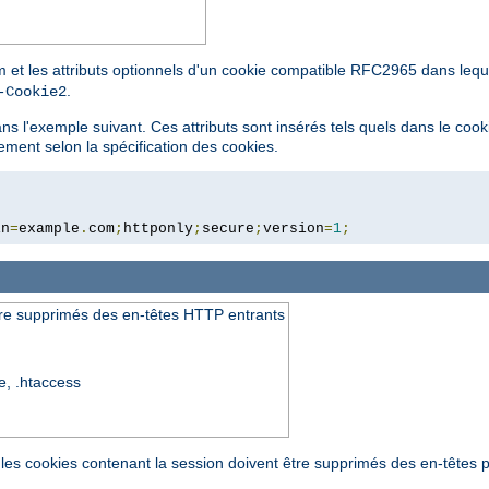
 et les attributs optionnels d'un cookie compatible RFC2965 dans lequ
.
-Cookie2
ans l'exemple suivant. Ces attributs sont insérés tels quels dans le cook
ement selon la spécification des cookies.
in
=
example
.
com
;
httponly
;
secure
;
version
=
1
;
tre supprimés des en-têtes HTTP entrants
re, .htaccess
les cookies contenant la session doivent être supprimés des en-têtes p