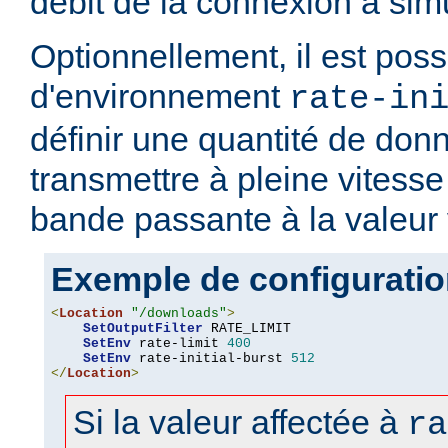
débit de la connexion à simu
Optionnellement, il est possi
d'environnement
rate-in
définir une quantité de don
transmettre à pleine vitesse 
bande passante à la valeur
Exemple de configurati
<
Location
"/downloads"
>
SetOutputFilter
 RATE_LIMIT

SetEnv
 rate-limit 
400
SetEnv
 rate-initial-burst 
512
</
Location
>
Si la valeur affectée à
ra