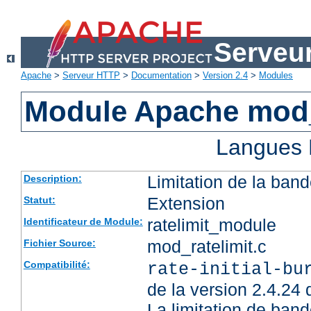
Serveu
Apache
>
Serveur HTTP
>
Documentation
>
Version 2.4
>
Modules
Module Apache mod_
Langues 
Limitation de la band
Description:
Extension
Statut:
ratelimit_module
Identificateur de Module:
mod_ratelimit.c
Fichier Source:
Compatibilité:
rate-initial-bu
de la version 2.4.24
La limitation de ban