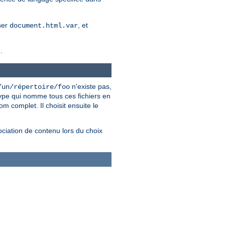
her
, et
document.html.var
.
r
n'existe pas,
/un/répertoire/foo
ype qui nomme tous ces fichiers en
m complet. Il choisit ensuite le
ciation de contenu lors du choix