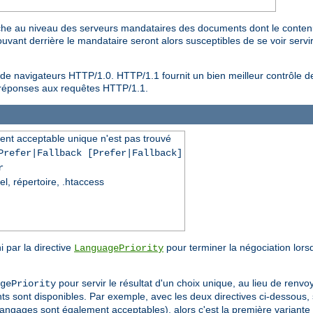
n cache au niveau des serveurs mandataires des documents dont le conte
rouvant derrière le mandataire seront alors susceptibles de se voir ser
 de navigateurs HTTP/1.0. HTTP/1.1 fournit un bien meilleur contrôle
es réponses aux requêtes HTTP/1.1.
ent acceptable unique n'est pas trouvé
Prefer|Fallback [Prefer|Fallback]
r
el, répertoire, .htaccess
i par la directive
pour terminer la négociation lors
LanguagePriority
pour servir le résultat d'un choix unique, au lieu de renv
gePriority
sont disponibles. Par exemple, avec les deux directives ci-dessous, s
langages sont également acceptables), alors c'est la première variant