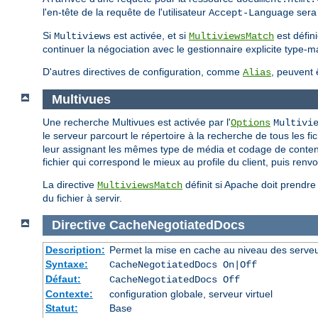
l'en-tête de la requête de l'utilisateur
sera 
Accept-Language
Si
est activée, et si
est défin
Multiviews
MultiviewsMatch
continuer la négociation avec le gestionnaire explicite type-m
D'autres directives de configuration, comme
, peuvent 
Alias
Multivues
Une recherche Multivues est activée par l'
Options
Multivi
le serveur parcourt le répertoire à la recherche de tous les f
leur assignant les mêmes type de média et codage de contenu qu
fichier qui correspond le mieux au profile du client, puis renv
La directive
définit si Apache doit prendr
MultiviewsMatch
du fichier à servir.
Directive
CacheNegotiatedDocs
Description:
Permet la mise en cache au niveau des serve
Syntaxe:
CacheNegotiatedDocs On|Off
Défaut:
CacheNegotiatedDocs Off
Contexte:
configuration globale, serveur virtuel
Statut:
Base