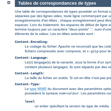
Tables de correspondances de types
Une table de correspondances de types possède un format si
séparées par des lignes vides, toute ligne commençant par 
enregistrements d'en-têtes ; chaque enregistrement peut être
espaces. Lors du traitement, les espaces de début de ligne s
termine toujours par un caractère "deux-points" ':', suivi d'un
éléments de la valeur. Les en-têtes autorisés sont :
Content-Encoding:
Le codage du fichier. Apache ne reconnaît que les coda
fichiers compressés avec compress, et
pour le
x-gzip
Content-Language:
Le(s) langage(s) de la variante, sous la forme d'un sy
contient plusieurs langages, ils sont séparés par des vi
Content-Length:
La taille du fichier en octets. Si cet en-tête n'est pas prés
Content-Type:
Le
type MIME
du document avec des paramètres optionn
possèdent la syntaxe
. Les paramètres cou
nom=valeur
level
un entier spécifiant la version du type de média