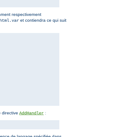
omment respectivement
et contiendra ce qui suit
html.var
 directive
:
AddHandler
rence de langage spécifiée dans