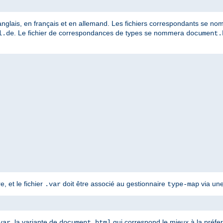
 anglais, en français et en allemand. Les fichiers correspondants se n
. Le fichier de correspondances de types se nommera
l.de
document.
, et le fichier
doit être associé au gestionnaire
via une
.var
type-map
, la variante de
qui correspond le mieux à la préfe
var
document.html