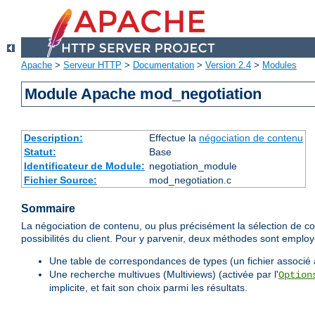
Apache
>
Serveur HTTP
>
Documentation
>
Version 2.4
>
Modules
Module Apache mod_negotiation
Description:
Effectue la
négociation de contenu
Statut:
Base
Identificateur de Module:
negotiation_module
Fichier Source:
mod_negotiation.c
Sommaire
La négociation de contenu, ou plus précisément la sélection de co
possibilités du client. Pour y parvenir, deux méthodes sont emplo
Une table de correspondances de types (un fichier associé
Une recherche multivues (Multiviews) (activée par l'
Option
implicite, et fait son choix parmi les résultats.