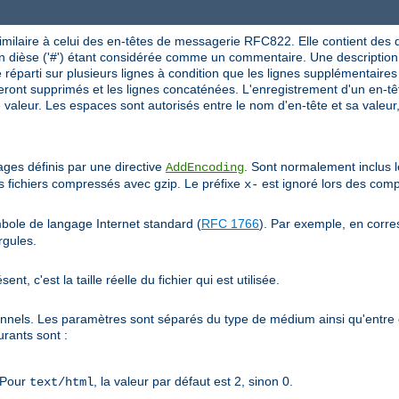
milaire à celui des en-têtes de messagerie RFC822. Elle contient des
un dièse ('#') étant considérée comme un commentaire. Une descriptio
 réparti sur plusieurs lignes à condition que les lignes supplémentair
eront supprimés et les lignes concaténées. L'enregistrement d'un en-t
e valeur. Les espaces sont autorisés entre le nom d'en-tête et sa valeur, 
ges définis par une directive
. Sont normalement inclus
AddEncoding
s fichiers compressés avec gzip. Le préfixe
est ignoré lors des com
x-
mbole de langage Internet standard (
RFC 1766
). Par exemple,
corres
en
rgules.
ent, c'est la taille réelle du fichier qui est utilisée.
els. Les paramètres sont séparés du type de médium ainsi qu'entre eu
rants sont :
. Pour
, la valeur par défaut est 2, sinon 0.
text/html