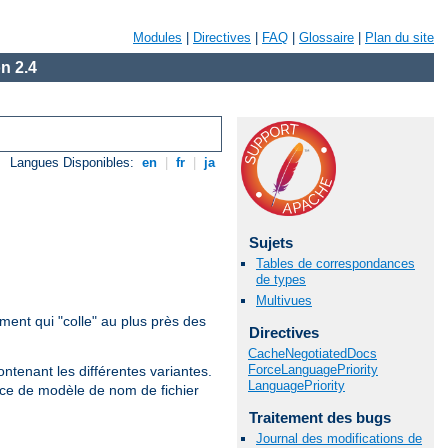
Modules
|
Directives
|
FAQ
|
Glossaire
|
Plan du site
n 2.4
Langues Disponibles:
en
|
fr
|
ja
Sujets
Tables de correspondances
de types
Multivues
ment qui "colle" au plus près des
Directives
CacheNegotiatedDocs
ForceLanguagePriority
contenant les différentes variantes.
LanguagePriority
nce de modèle de nom de fichier
Traitement des bugs
Journal des modifications de