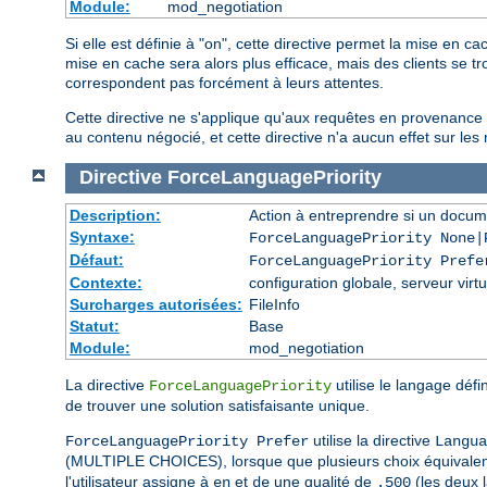
Module:
mod_negotiation
Si elle est définie à "on", cette directive permet la mise e
mise en cache sera alors plus efficace, mais des clients se t
correspondent pas forcément à leurs attentes.
Cette directive ne s'applique qu'aux requêtes en provenance
au contenu négocié, et cette directive n'a aucun effet sur l
Directive
ForceLanguagePriority
Description:
Action à entreprendre si un docum
Syntaxe:
ForceLanguagePriority None|
Défaut:
ForceLanguagePriority Prefe
Contexte:
configuration globale, serveur virtu
Surcharges autorisées:
FileInfo
Statut:
Base
Module:
mod_negotiation
La directive
utilise le langage défin
ForceLanguagePriority
de trouver une solution satisfaisante unique.
utilise la directive
ForceLanguagePriority Prefer
Langua
(MULTIPLE CHOICES), lorsque que plusieurs choix équivalents 
l'utilisateur assigne à
et
une qualité de
(les deux 
en
de
.500