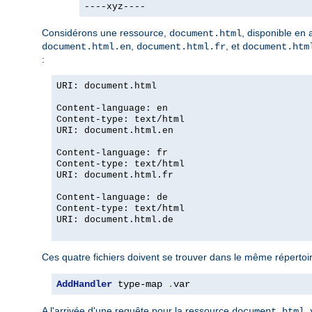
----xyz----
Considérons une ressource,
, disponible en
document.html
,
, et
document.html.en
document.html.fr
document.htm
:
URI: document.html
Content-language: en
Content-type: text/html
URI: document.html.en
Content-language: fr
Content-type: text/html
URI: document.html.fr
Content-language: de
Content-type: text/html
URI: document.html.de
Ces quatre fichiers doivent se trouver dans le même répertoire
AddHandler
 type-map 
.
var
A l'arrivée d'une requête pour la ressource
document.html.