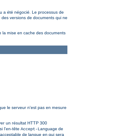
nu a été négocié. Le processus de
vir des versions de documents qui ne
 de la mise en cache des documents
que le serveur n'est pas en mesure
oyer un résultat HTTP 300
i l'en-tête
de
Accept-Language
e acceptable de langue
qui sera
en