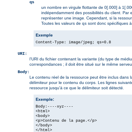
qs
un nombre en virgule flottante de 0[.000] à 1[.000
indépendamment des possibilités du client. Par ex
représenter une image. Cependant, si la ressourc
Toutes les valeurs de
sont donc spécifiques à
qs
Exemple
Content-Type: image/jpeg; qs=0.8
URI:
l'URI du fichier contenant la variante (du type de méd
correspondances ; il doit être situé sur le même serveur, 
Body:
Le contenu réel de la ressource peut être inclus dans l
délimiteur pour le contenu du corps. Les lignes suivan
ressource jusqu'à ce que le délimiteur soit détecté.
Exemple:
Body:----xyz----
<html>
<body>
<p>Contenu de la page.</p>
</body>
</html>