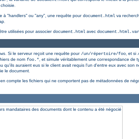
choisie.
ie à "handlers" ou "any", une requête pour
va recherc
document.html
ap.
être utilisées pour associer
avec
document.html
document.html.va
. Si le serveur reçoit une requête pour
, et si
ews
/un/répertoire/foo
ichiers de nom
, et simule véritablement une correspondance de t
foo.*
'ils auraient eus si le client avait requis l'un d'entre eux avec son no
oie le document.
e en compte les fichiers qui ne comportent pas de métadonnées de négo
urs mandataires des documents dont le contenu a été négocié