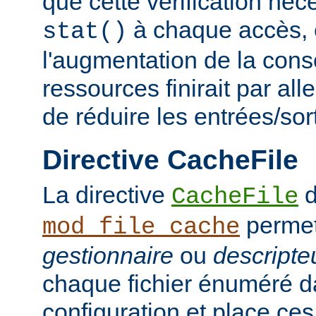
que cette vérification néc
à chaque accès, e
stat()
l'augmentation de la con
ressources finirait par aller
de réduire les entrées/sor
Directive CacheFile
La directive
d
CacheFile
permet
mod_file_cache
gestionnaire
ou
descripteu
chaque fichier énuméré da
configuration et place ce