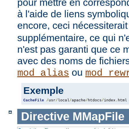
pour mettre en correspo
à l'aide de liens symboli
encore, ceci nécessiterai
supplémentaire, ce qui n'e
n'est pas garanti que ce 
avec des noms de fichiers
ou
mod_alias
mod_rew
Exemple
CacheFile
/
usr
/
local
/
apache
/
htdocs
/
index
.
html
Directive
MMapFile