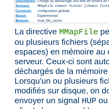
Description:
Charge au démarrage une liste de fichiers en
Syntaxe:
MMapFile
chemin fichier
[
chemin fich
Contexte:
configuration globale
Statut:
Expérimental
Module:
mod_file_cache
La directive
pe
MMapFile
ou plusieurs fichiers (sép
espaces) en mémoire au
serveur. Ceux-ci sont au
déchargés de la mémoire à
Lorsqu'un ou plusieurs fic
modifiés sur disque, on 
envoyer un signal
o
HUP