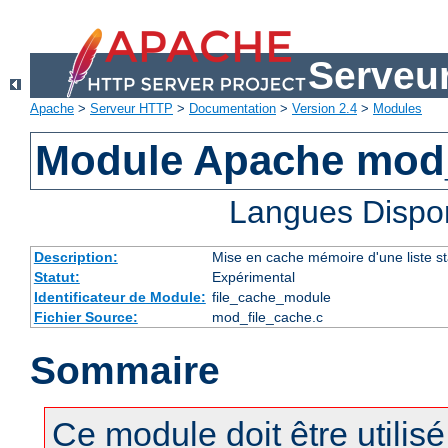
Serveu
Apache
>
Serveur HTTP
>
Documentation
>
Version 2.4
>
Modules
Module Apache mod_
Langues Dispo
Description:
Mise en cache mémoire d'une liste sta
Statut:
Expérimental
Identificateur de Module:
file_cache_module
Fichier Source:
mod_file_cache.c
Sommaire
Ce module doit être utilis