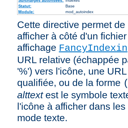
Surcharges autorisées:
Indexes
Statut:
Base
Module:
mod_autoindex
Cette directive permet de 
afficher à côté d'un fichie
affichage
FancyIndexin
URL relative (échappée p
'%') vers l'icône, une UR
qualifiée, ou de la forme
alttext
est le symbole text
l'icône à afficher dans le
mode texte.