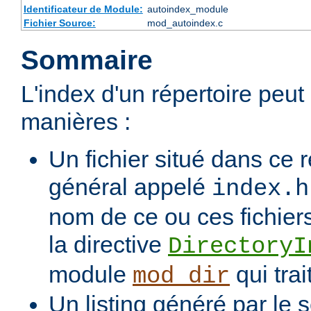
Identificateur de Module:
autoindex_module
Fichier Source:
mod_autoindex.c
Sommaire
L'index d'un répertoire peu
manières :
Un fichier situé dans ce r
général appelé
index.h
nom de ce ou ces fichiers
la directive
DirectoryI
module
qui trai
mod_dir
Un listing généré par le s