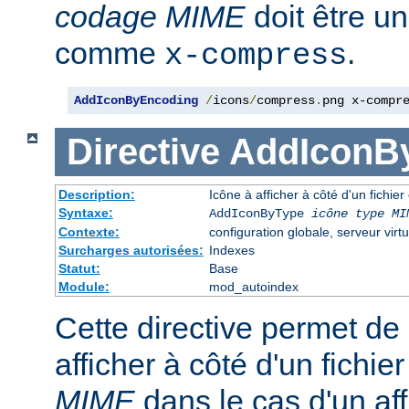
codage MIME
doit être u
comme
.
x-compress
AddIconByEncoding
/
icons
/
compress
.
png x-compr
Directive
AddIconB
Description:
Icône à afficher à côté d'un fichie
Syntaxe:
AddIconByType
icône
type MI
Contexte:
configuration globale, serveur virtu
Surcharges autorisées:
Indexes
Statut:
Base
Module:
mod_autoindex
Cette directive permet de 
afficher à côté d'un fichi
MIME
dans le cas d'un af