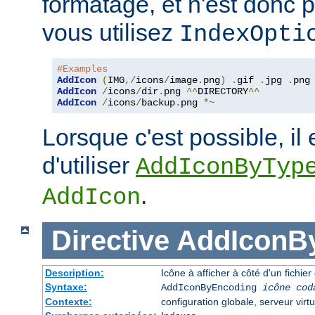
formatage, et n'est donc 
vous utilisez
IndexOpti
#Examples
AddIcon
(
IMG
,/
icons
/
image
.
png
)
.
gif 
.
jpg 
.
AddIcon
/
icons
/
dir
.
png 
^^
DIRECTORY
^^
AddIcon
/
icons
/
backup
.
png 
*~
Lorsque c'est possible, il 
d'utiliser
AddIconByTyp
.
AddIcon
Directive
AddIconB
Description:
Icône à afficher à côté d'un fichi
Syntaxe:
AddIconByEncoding
icône
cod
Contexte:
configuration globale, serveur virtu