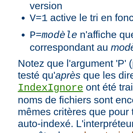
version
active le tri en fon
V=1
n'affiche que
P=
modèle
correspondant au
modè
Notez que l'argument 'P' (
testé qu'
après
que les dir
ont été tra
IndexIgnore
noms de fichiers sont enc
mêmes critères que pour to
auto-indexé. L'interpréte