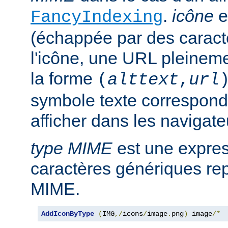
.
icône
e
FancyIndexing
(échappée par des caractè
l'icône, une URL pleineme
la forme
(
alttext
,
url
symbole texte corresponda
afficher dans les navigat
type MIME
est une expre
caractères génériques rep
MIME.
AddIconByType
(
IMG
,/
icons
/
image
.
png
)
 image
/*