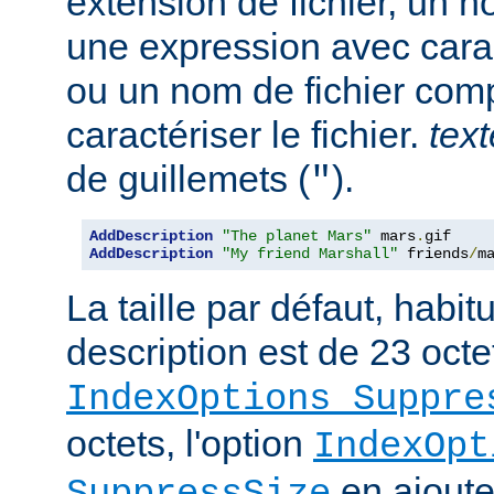
extension de fichier, un no
une expression avec cara
ou un nom de fichier com
caractériser le fichier.
text
de guillemets (
).
"
AddDescription
"The planet Mars"
 mars
.
AddDescription
"My friend Marshall"
 friends
/
m
La taille par défaut, habi
description est de 23 octe
IndexOptions Suppre
octets, l'option
IndexOpt
en ajoute 