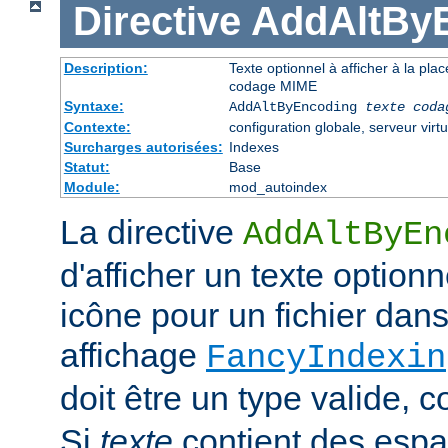
Directive
AddAltBy
Description:
Texte optionnel à afficher à la pla
codage MIME
Syntaxe:
AddAltByEncoding
texte
coda
Contexte:
configuration globale, serveur virtu
Surcharges autorisées:
Indexes
Statut:
Base
Module:
mod_autoindex
La directive
AddAltByEn
d'afficher un texte optionn
icône pour un fichier dans
affichage
FancyIndexin
doit être un type valide,
Si
texte
contient des esp