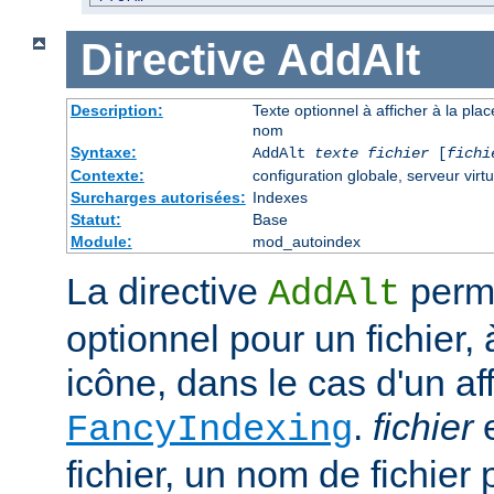
Directive
AddAlt
Description:
Texte optionnel à afficher à la pla
nom
Syntaxe:
AddAlt
texte
fichier
[
fichi
Contexte:
configuration globale, serveur virtu
Surcharges autorisées:
Indexes
Statut:
Base
Module:
mod_autoindex
La directive
perme
AddAlt
optionnel pour un fichier, 
icône, dans le cas d'un af
.
fichier
e
FancyIndexing
fichier, un nom de fichier 