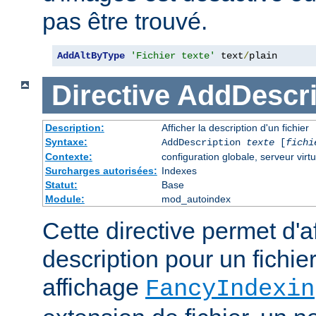
pas être trouvé.
AddAltByType
'Fichier texte'
 text
/
plain
Directive
AddDescri
Description:
Afficher la description d'un fichier
Syntaxe:
AddDescription
texte
[
fichi
Contexte:
configuration globale, serveur virtu
Surcharges autorisées:
Indexes
Statut:
Base
Module:
mod_autoindex
Cette directive permet d'a
description pour un fichie
affichage
FancyIndexin