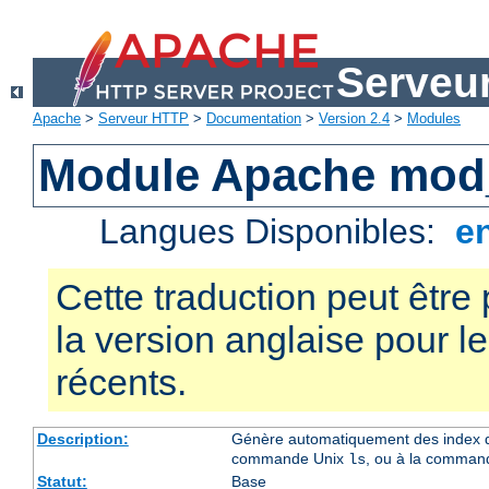
Serveu
Apache
>
Serveur HTTP
>
Documentation
>
Version 2.4
>
Modules
Module Apache mod
Langues Disponibles:
e
Cette traduction peut être 
la version anglaise pour 
récents.
Description:
Génère automatiquement des index de
commande Unix
, ou à la comman
ls
Statut:
Base