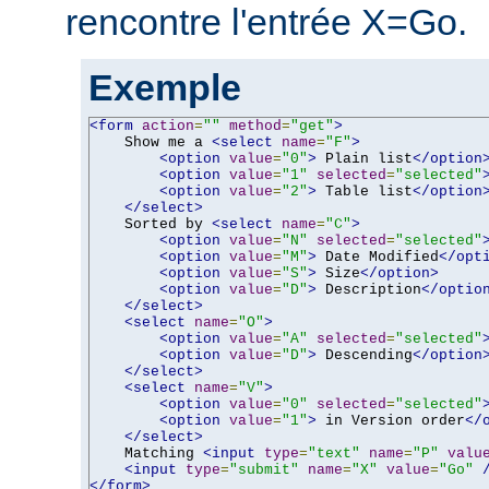
rencontre l'entrée X=Go.
Exemple
<form
action
=
""
method
=
"get"
>
    Show me a 
<select
name
=
"F"
>
<option
value
=
"0"
>
 Plain list
</option
<option
value
=
"1"
selected
=
"selected"
<option
value
=
"2"
>
 Table list
</option
</select>
    Sorted by 
<select
name
=
"C"
>
<option
value
=
"N"
selected
=
"selected"
<option
value
=
"M"
>
 Date Modified
</opt
<option
value
=
"S"
>
 Size
</option>
<option
value
=
"D"
>
 Description
</optio
</select>
<select
name
=
"O"
>
<option
value
=
"A"
selected
=
"selected"
<option
value
=
"D"
>
 Descending
</option
</select>
<select
name
=
"V"
>
<option
value
=
"0"
selected
=
"selected"
<option
value
=
"1"
>
 in Version order
</
</select>
    Matching 
<input
type
=
"text"
name
=
"P"
valu
<input
type
=
"submit"
name
=
"X"
value
=
"Go"
</form>