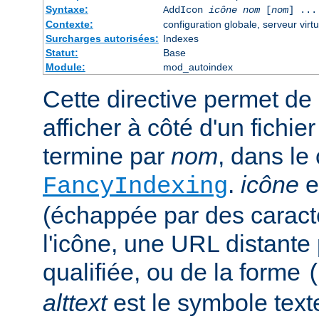
Syntaxe:
AddIcon
icône
nom
[
nom
] ...
Contexte:
configuration globale, serveur virtu
Surcharges autorisées:
Indexes
Statut:
Base
Module:
mod_autoindex
Cette directive permet de 
afficher à côté d'un fichie
termine par
nom
, dans le
.
icône
e
FancyIndexing
(échappée par des caractè
l'icône, une URL distante
qualifiée, ou de la forme
alttext
est le symbole text