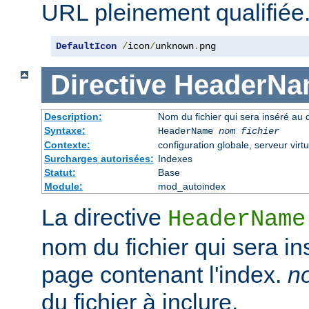
URL pleinement qualifiée
DefaultIcon
/
icon
/
unknown
.
png
Directive
HeaderNa
Description:
Nom du fichier qui sera inséré au 
Syntaxe:
HeaderName
nom fichier
Contexte:
configuration globale, serveur virtu
Surcharges autorisées:
Indexes
Statut:
Base
Module:
mod_autoindex
La directive
HeaderName
nom du fichier qui sera in
page contenant l'index.
no
du fichier à inclure.