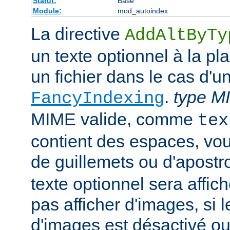
Statut:
Base
Module:
mod_autoindex
La directive
AddAltByTy
un texte optionnel à la pl
un fichier dans le cas d'u
.
type M
FancyIndexing
MIME valide, comme
tex
contient des espaces, vou
de guillemets ou d'apostr
texte optionnel sera affich
pas afficher d'images, si
d'images est désactivé ou 