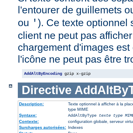
l'entourer de guillemets o
ou
). Ce texte optionnel s
'
client ne peut pas afficher
chargement d'images est 
l'icône ne peut pas être t
AddAltByEncoding
 gzip x-gzip
Directive
AddAltBy
Description:
Texte optionnel à afficher à la pla
type MIME
Syntaxe:
AddAltByType
texte
type MIM
Contexte:
configuration globale, serveur virtu
Surcharges autorisées:
Indexes