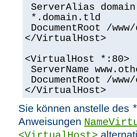
ServerAlias domain
*.domain.tld
DocumentRoot /www/
</VirtualHost>
<VirtualHost *:80>
ServerName www.oth
DocumentRoot /www/
</VirtualHost>
Sie können anstelle des
Anweisungen
NameVirt
alternat
<VirtualHost>