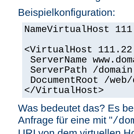
Beispielkonfiguration:
NameVirtualHost 111
<VirtualHost 111.22
ServerName www.dom
ServerPath /domain
DocumentRoot /web/
</VirtualHost>
Was bedeutet das? Es bed
Anfrage für eine mit "
/do
URI von dem virtuellen H