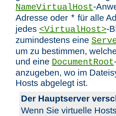
-Anwe
NameVirtualHost
Adresse oder
für alle A
*
jedes
-B
<VirtualHost>
zumindestens eine
Serv
um zu bestimmen, welcher
und eine
DocumentRoot
anzugeben, wo im Dateisy
Hosts abgelegt ist.
Der Hauptserver vers
Wenn Sie virtuelle Host