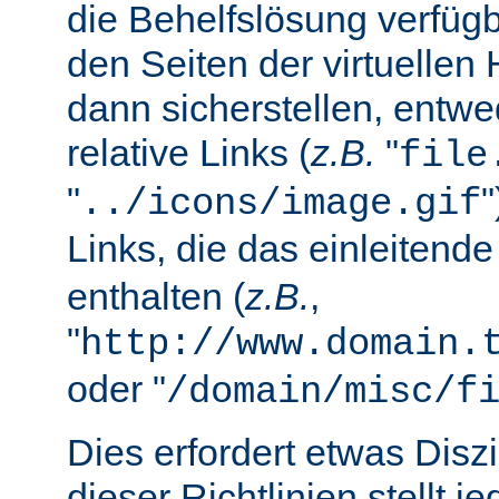
die Behelfslösung verfüg
den Seiten der virtuellen
dann sicherstellen, entwe
relative Links (
z.B.
"
file
"
../icons/image.gif
Links, die das einleitend
enthalten (
z.B.
,
"
http://www.domain.
oder "
/domain/misc/f
Dies erfordert etwas Diszi
dieser Richtlinien stellt j