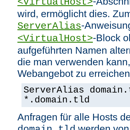
-Abschn
<VirtualHost>
wird, ermöglicht dies. Zum
-Anweisung
ServerAlias
-Block o
<VirtualHost>
aufgeführten Namen alter
die man verwenden kann,
Webangebot zu erreichen
ServerAlias domain.
*.domain.tld
Anfragen für alle Hosts 
werden von 
domain.tld