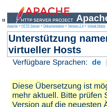
Apache
Apache
>
HTTP-Server
>
Dokumentation
>
Version 2.4
>
Virtual Hosts
Unterstützung name
virtueller Hosts
Verfügbare Sprachen:
de
Diese Übersetzung ist mög
mehr aktuell. Bitte prüfen 
Version auf die neuesten